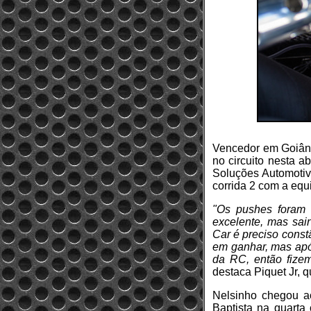
Vencedor em Goiâni
no circuito nesta a
Soluções Automotiva
corrida 2 com a eq
"Os pushes foram 
excelente, mas sai
Car é preciso cons
em ganhar, mas apó
da RC, então fize
destaca Piquet Jr, 
Nelsinho chegou a
Baptista na quarta