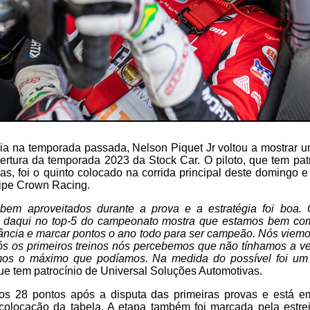
a na temporada passada, Nelson Piquet Jr voltou a mostra
bertura da temporada 2023 da Stock Car. O piloto, que tem pat
s, foi o quinto colocado na corrida principal deste domingo e
uipe Crown Racing.
bem aproveitados durante a prova e a estratégia foi boa. 
r daqui no top-5 do campeonato mostra que estamos bem com
tância e marcar pontos o ano todo para ser campeão. Nós viem
s os primeiros treinos nós percebemos que não tínhamos a ve
mos o máximo que podíamos. Na medida do possível foi um r
que tem patrocínio de Universal Soluções Automotivas.
os 28 pontos após a disputa das primeiras provas e está 
 colocação da tabela. A etapa também foi marcada pela estr