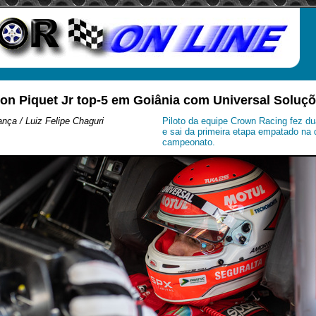
son Piquet Jr top-5 em Goiânia com Universal Soluç
nça / Luiz Felipe Chaguri
Piloto da equipe Crown Racing fez d
e sai da primeira etapa empatado na 
campeonato.