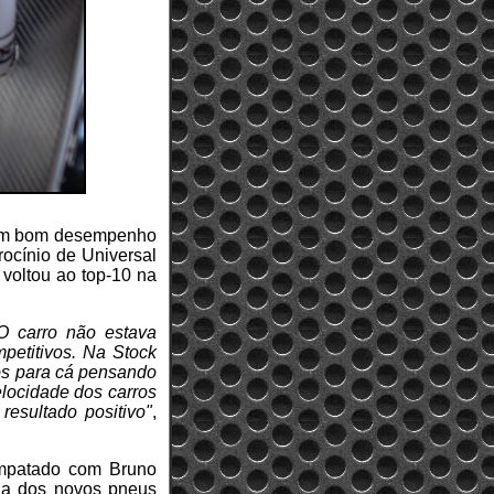
r um bom desempenho
rocínio de Universal
 voltou ao top-10 na
O carro não estava
petitivos. Na Stock
os para cá pensando
locidade dos carros
esultado positivo"
,
empatado com Bruno
eia dos novos pneus