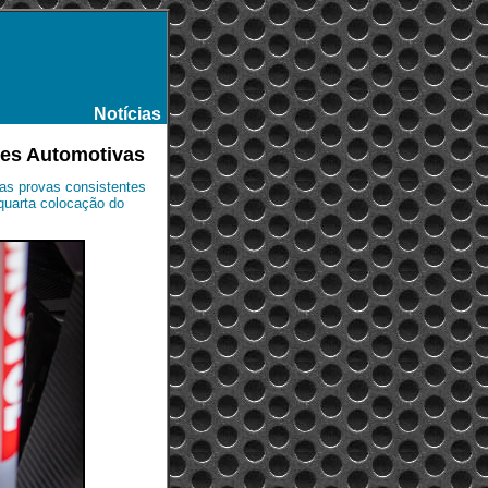
Notícias
-
ões Automotivas
uas provas consistentes
quarta colocação do