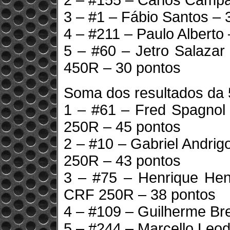
2 – #155 – Carlos Campa
3 – #1 – Fábio Santos – 
4 – #211 – Paulo Alberto
5 – #60 – Jetro Salaza
450R – 30 pontos
Soma dos resultados da 
1 – #61 – Fred Spagno
250R – 45 pontos
2 – #10 – Gabriel Andri
250R – 43 pontos
3 – #75 – Henrique He
CRF 250R – 38 pontos
4 – #109 – Guilherme Bre
5 – #244 – Marcello Leod