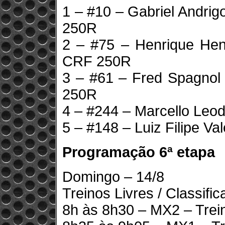
1 – #10 – Gabriel Andri
250R
2 – #75 – Henrique He
CRF 250R
3 – #61 – Fred Spagno
250R
4 – #244 – Marcello Leod
5 – #148 – Luiz Filipe V
Programação 6ª etapa
Domingo – 14/8
Treinos Livres / Classific
8h às 8h30 – MX2 – Trei