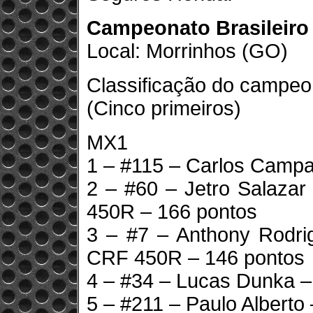
Campeonato Brasileiro 
Local: Morrinhos (GO)
Classificação do campeo
(Cinco primeiros)
MX1
1 – #115 – Carlos Campa
2 – #60 – Jetro Salaza
450R – 166 pontos
3 – #7 – Anthony Rodr
CRF 450R – 146 pontos
4 – #34 – Lucas Dunka –
5 – #211 – Paulo Alberto