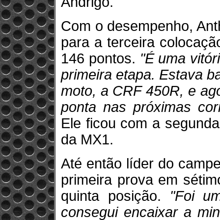
Andrigo.
Com o desempenho, Anth
para a terceira colocaç
146 pontos.
"É uma vitó
primeira etapa. Estava b
moto, a CRF 450R, e ago
ponta nas próximas corr
Ele ficou com a segunda
da MX1.
Até então líder do campe
primeira prova em sétim
quinta posição.
"Foi u
consegui encaixar a min