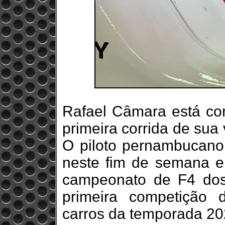
Rafael Câmara está co
primeira corrida de sua
O piloto pernambucano
neste fim de semana 
campeonato de F4 dos
primeira competição
carros da temporada 20