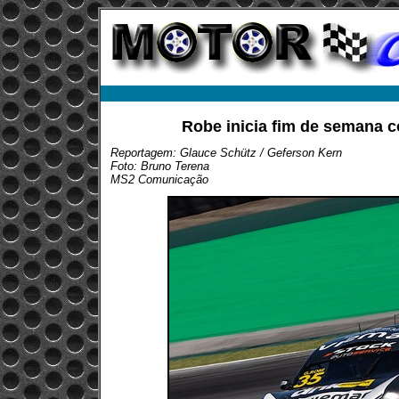
Robe inicia fim de semana c
Reportagem: Glauce Schütz / Geferson Kern
Foto: Bruno Terena
MS2 Comunicação