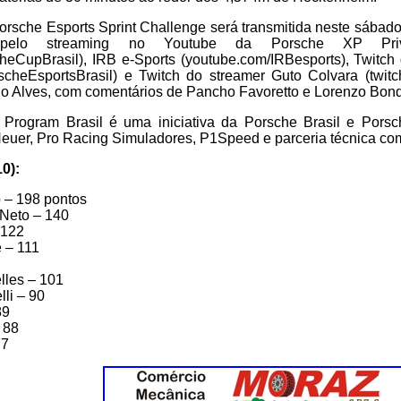
orsche Esports Sprint Challenge será transmitida neste sábado (
pelo streaming no Youtube da Porsche XP Priv
heCupBrasil), IRB e-Sports (youtube.com/IRBesports), Twitch
orscheEsportsBrasil) e Twitch do streamer Guto Colvara (twitc
go Alves, com comentários de Pancho Favoretto e Lorenzo Bond
Program Brasil é uma iniciativa da Porsche Brasil e Pors
euer, Pro Racing Simuladores, P1Speed e parceria técnica co
0):
 – 198 pontos
 Neto – 140
 122
e – 111
lles – 101
li – 90
89
 88
77