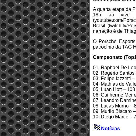
A quarta etapa da P
18h, ao vivo 
(youtube.com/Porsc
Brasil (twitch.tv/P
narração é de Thia
O Porsche Esports 
patrocínio da TAG H
Campeonato (Top1
01. Raphael De Leo
02. Rogério Santos
03. Felipe Iazzetti –
04. Mathias de Vall
05. Luan Hott – 108
06. Guilherme Meire
07. Leandro Daminel
08. Lucas Murno – 
09. Murilo Biscaro –
10. Diego Marcel - 
Notícias