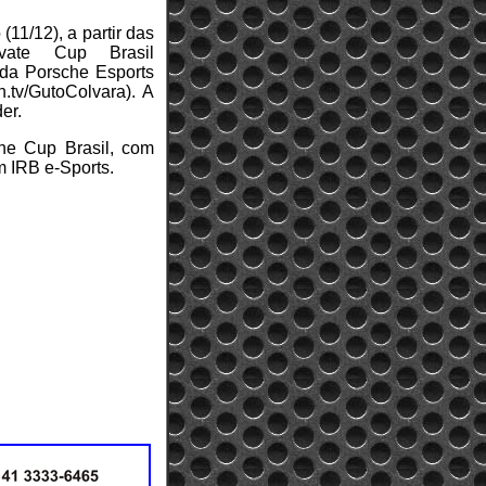
11/12), a partir das
ate Cup Brasil
 da Porsche Esports
h.tv/GutoColvara). A
er.
che Cup Brasil, com
m IRB e-Sports.