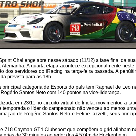
print Challenge abre nesse sábado (11/12) a fase final da s
Alemanha. A quarta etapa acontece excepcionalmente neste 
 dos servidores do iRacing na terça-feira passada. A penúlt
da prevista para as 18h.
 principal categoria de Esports do país tem Raphael de Leo 
 Rogério Santos Neto com 140 pontos na vice-liderança.
alizada em 23/11 no circuito virtual de Ímola, movimentou a tab
na temporada o líder do campeonato não venceu ao menos uma 
ximação de Rogério Santos Neto e Felipe Iazzetti, seus princi
e 718 Cayman GT4 Clubsport que compõem o grid alinham no 
aterias de 30 minutos ao redor dos 4,574m de Hockenheim.