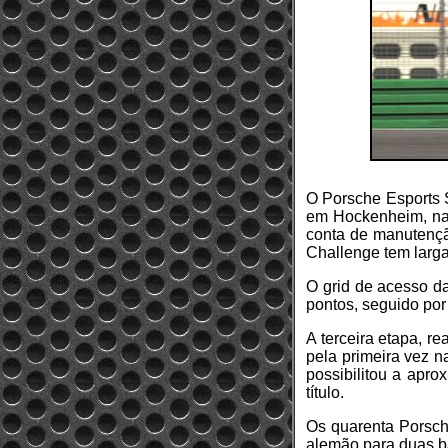
O Porsche Esports S
em Hockenheim, na 
conta de manutenção
Challenge tem larga
O grid de acesso da
pontos, seguido por
A terceira etapa, re
pela primeira vez 
possibilitou a apro
título.
Os quarenta Porsch
alemão para duas b