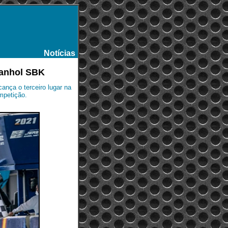
Notícias
-
panhol SBK
ança o terceiro lugar na
mpetição.