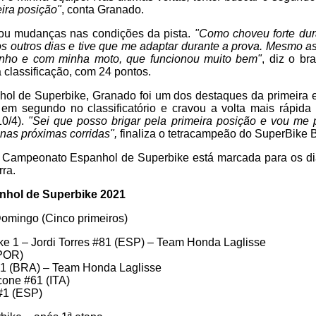
eira posição"
, conta Granado.
ou mudanças nas condições da pista.
"Como choveu forte dura
 outros dias e tive que me adaptar durante a prova. Mesmo ass
ho e com minha moto, que funcionou muito bem"
, diz o br
 classificação, com 24 pontos.
ol de Superbike, Granado foi um dos destaques da primeira e
ou em segundo no classificatório e cravou a volta mais rápida 
10/4).
"Sei que posso brigar pela primeira posição e vou me
nas próximas corridas",
finaliza o tetracampeão do SuperBike B
 Campeonato Espanhol de Superbike está marcada para os di
rra.
hol de Superbike 2021
Domingo (Cinco primeiros)
ke 1 – Jordi Torres #81 (ESP) – Team Honda Laglisse
(POR)
51 (BRA) – Team Honda Laglisse
cone #61 (ITA)
#1 (ESP)