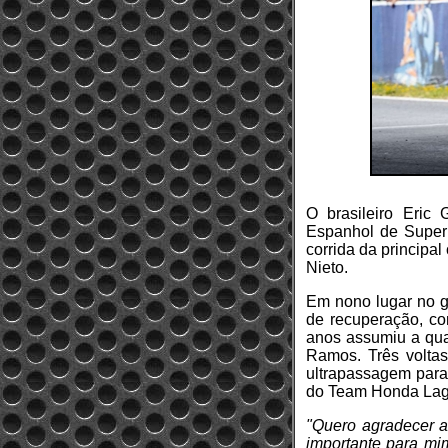
O brasileiro Eric
Espanhol de Superb
corrida da principal
Nieto.
Em nono lugar no g
de recuperação, co
anos assumiu a qua
Ramos. Três voltas
ultrapassagem para 
do Team Honda Lagl
"Quero agradecer a
importante para mi