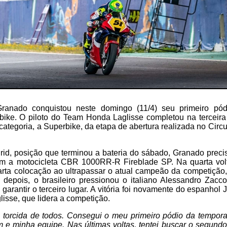
 Granado conquistou neste domingo (11/4) seu primeiro p
ike. O piloto do Team Honda Laglisse completou na terceir
 categoria, a Superbike, da etapa de abertura realizada no Circ
rid, posição que terminou a bateria do sábado, Granado preci
m a motocicleta CBR 1000RR-R Fireblade SP. Na quarta volt
rta colocação ao ultrapassar o atual campeão da competiçã
 depois, o brasileiro pressionou o italiano Alessandro Zac
garantir o terceiro lugar. A vitória foi novamente do espanhol 
isse, que lidera a competição.
 torcida de todos. Consegui o meu primeiro pódio da tempora
m e minha equipe. Nas últimas voltas, tentei buscar o segund