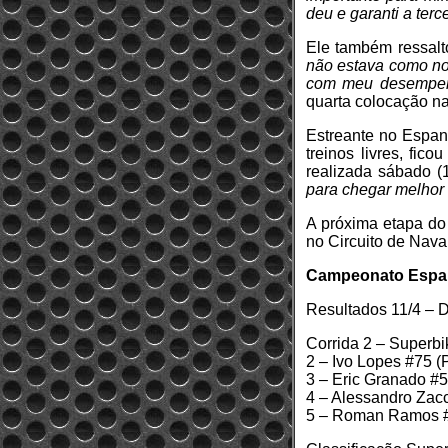
deu e garanti a terc
Ele também ressalt
não estava como nos
com meu desempen
quarta colocação na
Estreante no Espanh
treinos livres, fic
realizada sábado (
para chegar melhor 
A próxima etapa do
no Circuito de Nava
Campeonato Espan
Resultados 11/4 – 
Corrida 2 – Superbi
2 – Ivo Lopes #75 
3 – Eric Granado #
4 – Alessandro Zac
5 – Roman Ramos 