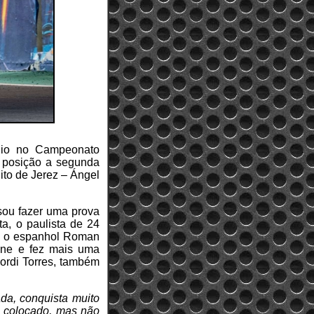
ódio no Campeonato
a posição a segunda
uito de Jerez – Ángel
sou fazer uma prova
a, o paulista de 24
o, o espanhol Roman
cone e fez mais uma
Jordi Torres, também
da, conquista muito
o colocado, mas não