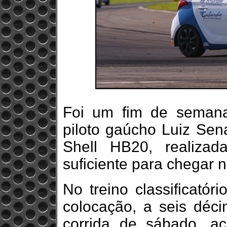
Foi um fim de semana
piloto gaúcho Luiz Sen
Shell HB20, realiza
suficiente para chegar na
No treino classificatór
colocação, a seis déc
corrida de sábado, a