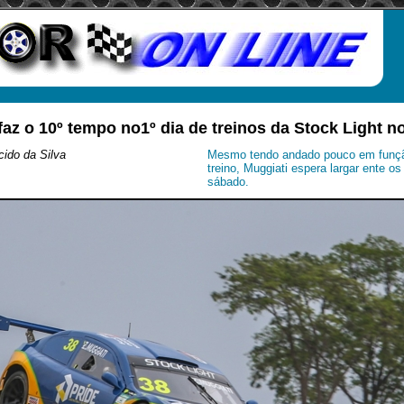
faz o 10º tempo no1º dia de treinos da Stock Light no
ido da Silva
Mesmo tendo andado pouco em funçã
treino, Muggiati espera largar ente os
sábado.