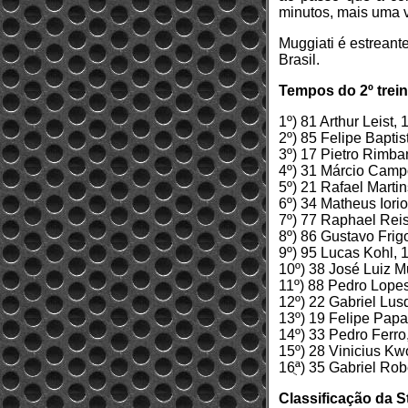
minutos, mais uma v
Muggiati é estreant
Brasil.
Tempos do 2º trein
1º) 81 Arthur Leist
2º) 85 Felipe Bapti
3º) 17 Pietro Rimb
4º) 31 Márcio Cam
5º) 21 Rafael Mart
6º) 34 Matheus Ior
7º) 77 Raphael Rei
8º) 86 Gustavo Frig
9º) 95 Lucas Kohl,
10º) 38 José Luiz 
11º) 88 Pedro Lope
12º) 22 Gabriel Lu
13º) 19 Felipe Pap
14º) 33 Pedro Ferr
15º) 28 Vinicius K
16ֻª) 35 Gabriel Ro
Classificação da S