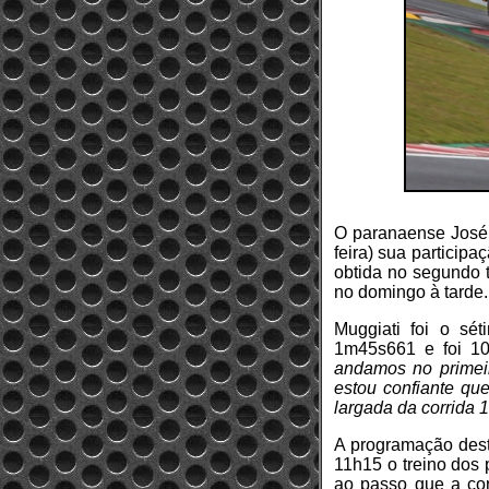
O paranaense José L
feira) sua particip
obtida no segundo t
no domingo à tarde.
Muggiati foi o sé
1m45s661 e foi 1
andamos no primeir
estou confiante qu
largada da corrida 1
A programação dest
11h15 o treino dos 
ao passo que a cor