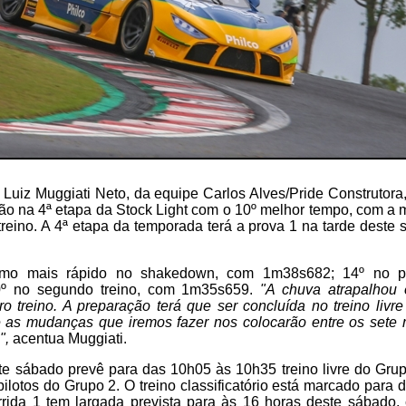
uiz Muggiati Neto, da equipe Carlos Alves/Pride Construtora, 
ação na 4ª etapa da Stock Light com o 10º melhor tempo, com 
reino. A 4ª etapa da temporada terá a prova 1 na tarde deste 
timo mais rápido no shakedown, com 1m38s682; 14º no pr
0º no segundo treino, com 1m35s659.
"A chuva atrapalhou 
o treino. A preparação terá que ser concluída no treino livr
e as mudanças que iremos fazer nos colocarão entre os sete 
",
acentua Muggiati.
e sábado prevê para das 10h05 às 10h35 treino livre do Gru
pilotos do Grupo 2. O treino classificatório está marcado para
rida 1 tem largada prevista para às 16 horas deste sábado