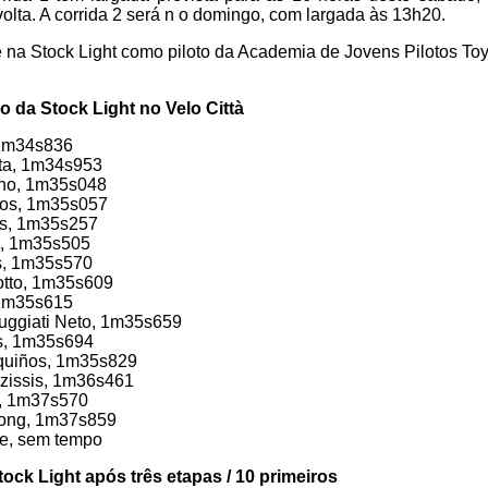
olta. A corrida 2 será n o domingo, com largada às 13h20.
e na Stock Light como piloto da Academia de Jovens Pilotos T
o da Stock Light no Velo Città
, 1m34s836
sta, 1m34s953
ano, 1m35s048
pos, 1m35s057
ins, 1m35s257
io, 1m35s505
s, 1m35s570
otto, 1m35s609
 1m35s615
Muggiati Neto, 1m35s659
s, 1m35s694
squiños, 1m35s829
azissis, 1m36s461
o, 1m37s570
wong, 1m37s859
be, sem tempo
tock Light após três etapas / 10 primeiros