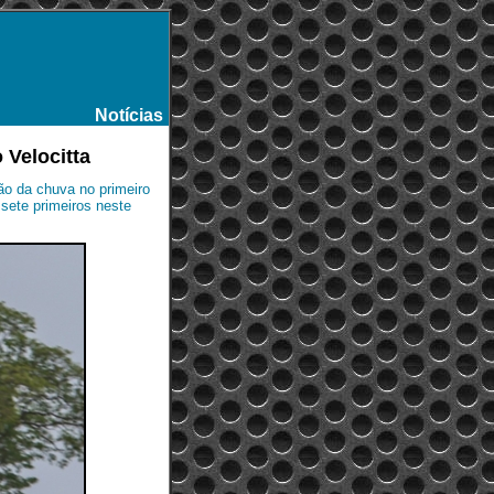
Notícias
-
 Velocitta
o da chuva no primeiro
 sete primeiros neste