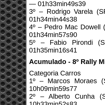
— 01h33min49s39
3º – Rodrigo Varela (
01h34min44s38
4º – Pedro Mac Dowell (
01h34min57s90
5º – Fabio Pirondi 
01h35min16s41
Acumulado - 8º Rally M
Categoria Carros
1º – Marcos Moraes (
10h09min59s77
2º – Alberto Cunha 
10h33min52s83