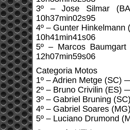
3º – Jose Silmar (B
10h37min02s95
4º – Gunter Hinkelmann 
10h41min41s06
5º – Marcos Baumgart 
12h07min59s06
Categoria Motos
1º – Adrien Metge (SC)
2º – Bruno Crivilin (ES
3º – Gabriel Bruning (S
4º – Gabriel Soares (M
5º – Luciano Drumond 