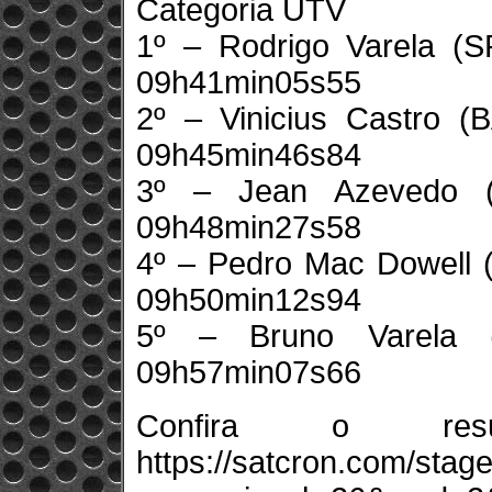
Categoria UTV
1º – Rodrigo Varela (
09h41min05s55
2º – Vinicius Castro 
09h45min46s84
3º – Jean Azevedo (
09h48min27s58
4º – Pedro Mac Dowell (
09h50min12s94
5º – Bruno Varela 
09h57min07s66
Confira o resu
https://satcron.com/stag