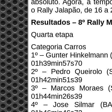
absoluto. Agora, a tem
o Rally Jalapão, de 16 a 
Resultados – 8º Rally M
Quarta etapa
Categoria Carros
1º – Gunter Hinkelmann 
01h39min57s70
2º – Pedro Queirolo (
01h42min51s39
3º – Marcos Moraes (
01h44min26s39
4º – Jose Silmar (B