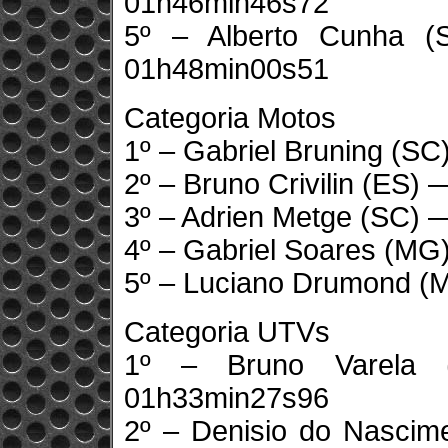
01h46min46s72
5º – Alberto Cunha 
01h48min00s51
Categoria Motos
1º – Gabriel Bruning (S
2º – Bruno Crivilin (ES
3º – Adrien Metge (SC)
4º – Gabriel Soares (M
5º – Luciano Drumond 
Categoria UTVs
1º – Bruno Varela 
01h33min27s96
2º – Denisio do Nascim