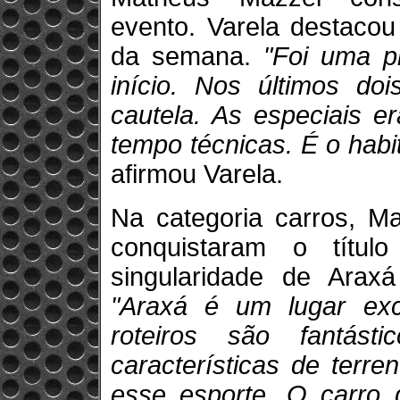
evento. Varela destacou
da semana.
"Foi uma p
início. Nos últimos do
cautela. As especiais 
tempo técnicas. É o habi
afirmou Varela.
Na categoria carros, M
conquistaram o títul
singularidade de Arax
"Araxá é um lugar exce
roteiros são fantás
características de terre
esse esporte. O carro 