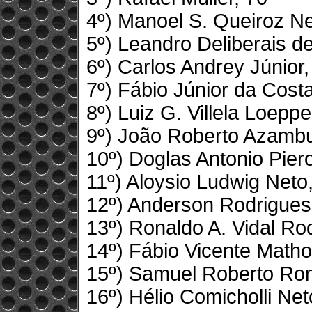
4º) Manoel S. Queiroz Ne
5º) Leandro Deliberais d
6º) Carlos Andrey Júnior,
7º) Fábio Júnior da Cost
8º) Luiz G. Villela Loeppe
9º) João Roberto Azambuj
10º) Doglas Antonio Pier
11º) Aloysio Ludwig Neto
12º) Anderson Rodrigues 
13º) Ronaldo A. Vidal Ro
14º) Fábio Vicente Matho
15º) Samuel Roberto Ron
16º) Hélio Comicholli Net