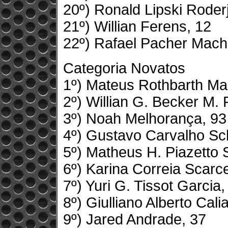
20º) Ronald Lipski Roder
21º) Willian Ferens, 12
22º) Rafael Pacher Mach
Categoria Novatos
1º) Mateus Rothbarth Ma
2º) Willian G. Becker M. 
3º) Noah Melhorança, 93
4º) Gustavo Carvalho Sc
5º) Matheus H. Piazetto S
6º) Karina Correia Scarce
7º) Yuri G. Tissot Garcia,
8º) Giulliano Alberto Calia
9º) Jared Andrade, 37