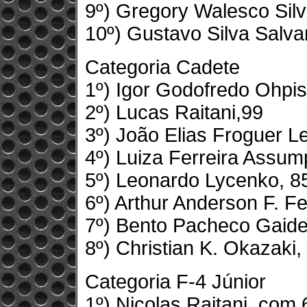
9º) Gregory Walesco Silv
10º) Gustavo Silva Salva
Categoria Cadete
1º) Igor Godofredo Ohpi
2º) Lucas Raitani,99
3º) João Elias Froguer L
4º) Luiza Ferreira Assum
5º) Leonardo Lycenko, 8
6º) Arthur Anderson F. Fe
7º) Bento Pacheco Gaide
8º) Christian K. Okazaki
Categoria F-4 Júnior
1º) Nicolas Raitani, com