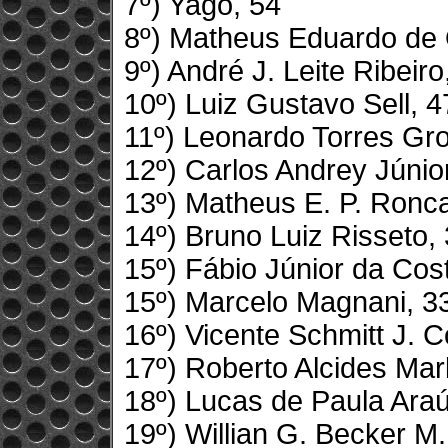
7º) Yago, 54
8º) Matheus Eduardo de 
9º) André J. Leite Ribeiro
10º) Luiz Gustavo Sell, 4
11º) Leonardo Torres Gr
12º) Carlos Andrey Júnio
13º) Matheus E. P. Ronca
14º) Bruno Luiz Risseto,
15º) Fábio Júnior da Cos
15º) Marcelo Magnani, 3
16º) Vicente Schmitt J. C
17º) Roberto Alcides Mar
18º) Lucas de Paula Araú
19º) Willian G. Becker M.