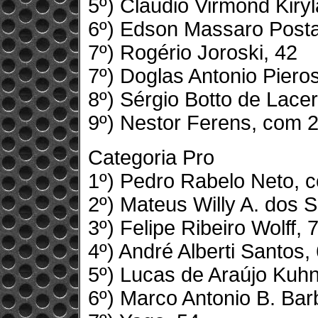
5º) Cláudio Virmond Kiryl
6º) Edson Massaro Postal
7º) Rogério Joroski, 42
7º) Doglas Antonio Piero
8º) Sérgio Botto de Lace
9º) Nestor Ferens, com 
Categoria Pro
1º) Pedro Rabelo Neto, 
2º) Mateus Willy A. dos 
3º) Felipe Ribeiro Wolff, 
4º) André Alberti Santos,
5º) Lucas de Araújo Kuhn
6º) Marco Antonio B. Bar