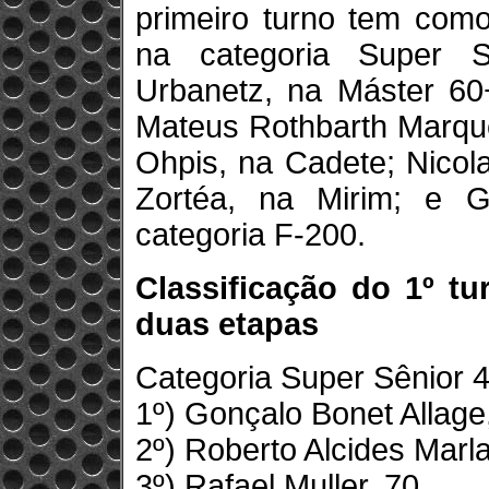
primeiro turno tem como
na categoria Super S
Urbanetz, na Máster 60
Mateus Rothbarth Marque
Ohpis, na Cadete; Nicola
Zortéa, na Mirim; e G
categoria F-200.
Classificação do 1º t
duas etapas
Categoria Super Sênior 
1º) Gonçalo Bonet Allag
2º) Roberto Alcides Marl
3º) Rafael Muller, 70