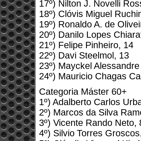
17º) Nilton J. Novelli Ros
18º) Clóvis Miguel Ruchin
19º) Ronaldo A. de Olivei
20º) Danilo Lopes Chiarat
21º) Felipe Pinheiro, 14
22º) Davi Steelmol, 13
23º) Mayckel Alessandre
24º) Mauricio Chagas Ca
Categoria Máster 60+
1º) Adalberto Carlos Urb
2º) Marcos da Silva Ram
3º) Vicente Rando Neto, 
4º) Silvio Torres Groscos