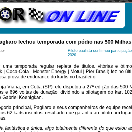
agliaro fechou temporada com pódio nas 500 Milhas
mer
Piloto paulista confirmou participaçã
2026.
 uma temporada regular repleta de títulos, vitórias e ótim
k | Coca-Cola | Monster Energy | Motul | Pier Brasil) fez no úl
osa prova de endurance do kartismo brasileiro.
ja Viana, em Cotia (SP), ele disputou a 27ª edição das 500 M
as e 696 voltas de duração, dividindo a pilotagem do kart 10
e Gabriel Koenigkan.
goria principal, Pagliaro e seus companheiros de equipe rec
 os 62 karts inscritos, resultado que garantiu ao piloto um luga
has.
a fantástica e única, algo totalmente diferente do que estou