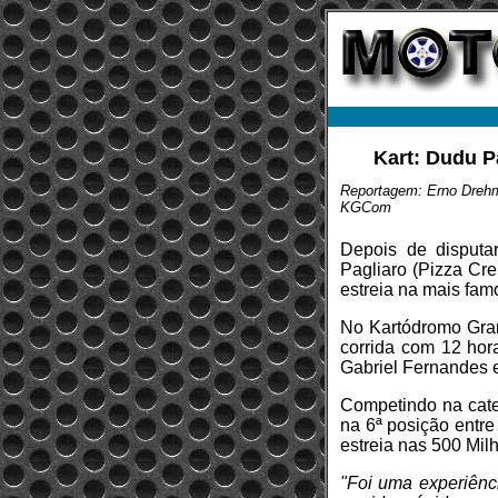
Kart: Dudu P
Reportagem: Erno Dreh
KGCom
Depois de disputar
Pagliaro (Pizza Cre
estreia na mais fam
No Kartódromo Gran
corrida com 12 hor
Gabriel Fernandes 
Competindo na cate
na 6ª posição entre
estreia nas 500 Mil
"Foi uma experiênci