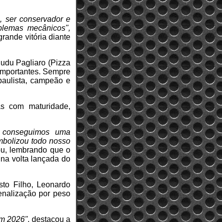
, ser conservador e
blemas mecânicos",
rande vitória diante
udu Pagliaro (Pizza
 importantes. Sempre
aulista, campeão e
as com maturidade,
, conseguimos uma
mbolizou todo nosso
ou, lembrando que o
na volta lançada do
usto Filho, Leonardo
penalização por peso
em 2026",
destacou a