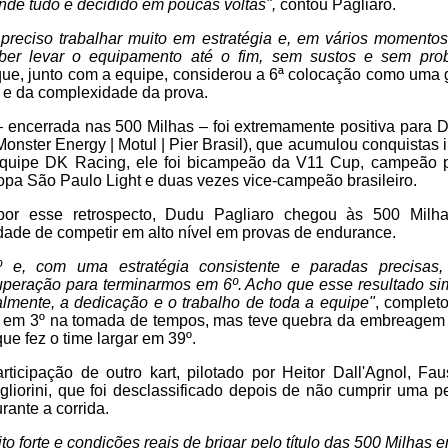
onde tudo é decidido em poucas voltas",
contou Pagliaro.
preciso trabalhar muito em estratégia e, em vários momentos
ber levar o equipamento até o fim, sem sustos e sem pro
 que, junto com a equipe, considerou a 6ª colocação como uma g
co e da complexidade da prova.
 encerrada nas 500 Milhas – foi extremamente positiva para D
Monster Energy | Motul | Pier Brasil), que acumulou conquistas
uipe DK Racing, ele foi bicampeão da V11 Cup, campeão p
pa São Paulo Light e duas vezes vice-campeão brasileiro.
or esse retrospecto, Dudu Pagliaro chegou às 500 Milh
idade de competir em alto nível em provas de endurance.
 e, com uma estratégia consistente e paradas precisas
uperação para terminarmos em 6º. Acho que esse resultado si
almente, a dedicação e o trabalho de toda a equipe"
, complet
r em 3º na tomada de tempos, mas teve quebra da embreagem 
 que fez o time largar em 39º.
ticipação de outro kart, pilotado por Heitor Dall'Agnol, Fa
gliorini, que foi desclassificado depois de não cumprir uma 
rante a corrida.
o forte e condições reais de brigar pelo título das 500 Milhas 