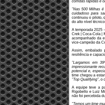
corridas rápidas e 
"Nas 500 Milhas é 
cuidadoso para sa
continuou o piloto,
do alto nível técni
A temporada 2025 –
Crek | Coca-Cola | 
acompanhado da eq
vice-campeão da Co
Assim, embalado p
resiliência e capac
"Largamos em 39º
impressionante rec
potencial e, especi
time chegou a esta
"Top Qualifying"
, o
A equipe teve a par
Rigobello e Luiz Mi
não foi percebida du
"Temos um time muit