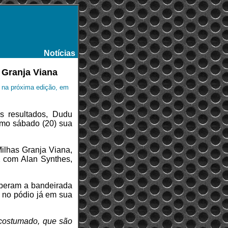
Notícias
-
 Granja Viana
o na próxima edição, em
os resultados, Dudu
timo sábado (20) sua
ilhas Granja Viana,
2 com Alan Synthes,
eberam a bandeirada
r no pódio já em sua
 acostumado, que são