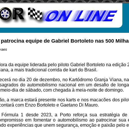
 patrocina equipe de Gabriel Bortoleto nas 500 Milh
vaes
dora da equipe liderada pelo piloto Gabriel Bortoleto na edição
ana, a mais tradicional corrida de kart do Brasil.
ecerá no dia 20 de dezembro, no Kartódromo Granja Viana, n
nsagrados do automobilismo nacional em um desafio de longa
o meio-dia de sábado, com chegada à meia-noite de domingo.
o, a marca estará presente nos karts e nos macacões dos pilo
 contará com Enzo Bortoleto e Gaetano Di Mauro.
 Fórmula 1 desde 2023, a Porto reforça sua estratégia de
ompromisso em fomentar o automobilismo ao patrocinar sua
ando experiências que unem segurança, emoção e paixão pelo e