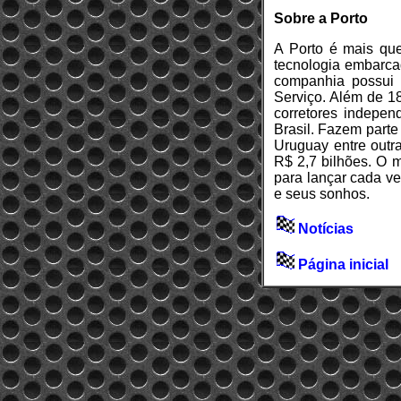
Sobre a Porto
A Porto é mais qu
tecnologia embarcad
companhia possui 
Serviço. Além de 18
corretores indepen
Brasil. Fazem parte
Uruguay entre outr
R$ 2,7 bilhões. O 
para lançar cada v
e seus sonhos.
Notícias
Página inicial