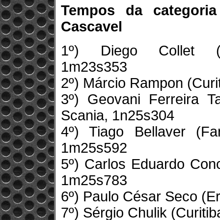
Tempos da categoria
Cascavel
1º) Diego Collet (C
1m23s353
2º) Márcio Rampon (Curi
3º) Geovani Ferreira T
Scania, 1n25s304
4º) Tiago Bellaver (Fa
1m25s592
5º) Carlos Eduardo Conc
1m25s783
6º) Paulo César Seco (E
7º) Sérgio Chulik (Curit