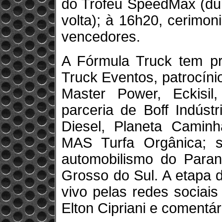
do Troféu SpeedMax (du
volta); à 16h20, cerimo
vencedores.
A Fórmula Truck tem p
Truck Eventos, patrocín
Master Power, Eckisil
parceria de Boff Indúst
Diesel, Planeta Caminh
MAS Turfa Orgânica; s
automobilismo do Para
Grosso do Sul. A etapa 
vivo pelas redes sociai
Elton Cipriani e comentá