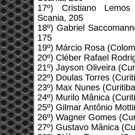
17º) Cristiano Lemos
Scania, 205
18º) Gabriel Saccomann
175
19º) Márcio Rosa (Colom
20º) Cléber Rafael Rodri
21º) Jayson Oliveira (Cur
22º) Doulas Torres (Curi
23º) Max Nunes (Curitiba
24º) Murilo Mânica (Curit
25º) Gilmar Antônio Motti
26º) Wagner Gomes (Curi
27º) Gustavo Mânica (Cur