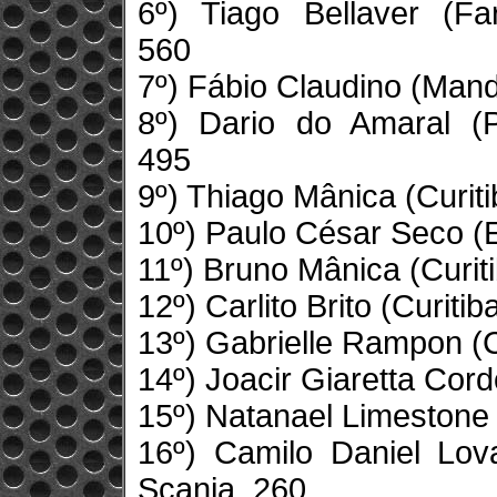
6º) Tiago Bellaver (Fa
560
7º) Fábio Claudino (Mand
8º) Dario do Amaral (
495
9º) Thiago Mânica (Curit
10º) Paulo César Seco (
11º) Bruno Mânica (Curit
12º) Carlito Brito (Curiti
13º) Gabrielle Rampon (C
14º) Joacir Giaretta Cord
15º) Natanael Limestone
16º) Camilo Daniel Lov
Scania, 260