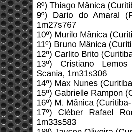
8º) Thiago Mânica (Curi
9º) Dario do Amaral (
1m27s767
10º) Murilo Mânica (Curi
11º) Bruno Mânica (Curi
12º) Carlito Brito (Curit
13º) Cristiano Lemos
Scania, 1m31s306
14º) Max Nunes (Curitib
15º) Gabrielle Rampon (
16º) M. Mânica (Curitib
17º) Cléber Rafael Rod
1m33s583
18º) Jayson Oliveira (Cu