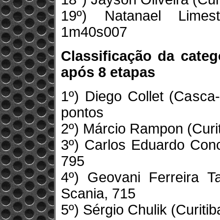
19º) Natanael Limes
1m40s007
Classificação da categ
após 8 etapas
1º) Diego Collet (Casc
pontos
2º) Márcio Rampon (Curit
3º) Carlos Eduardo Conc
795
4º) Geovani Ferreira T
Scania, 715
5º) Sérgio Chulik (Curit