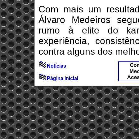
Com mais um resultado
Álvaro Medeiros segue
rumo à elite do kar
experiência, consistê
contra alguns dos melho
Notícias
Página inicial