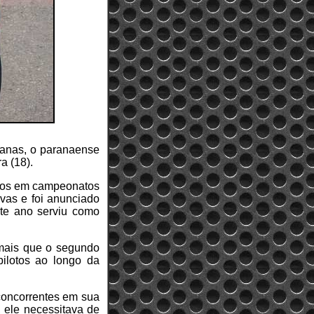
manas, o paranaense
a (18).
ritos em campeonatos
ivas e foi anunciado
te ano serviu como
 mais que o segundo
pilotos ao longo da
 concorrentes em sua
, ele necessitava de