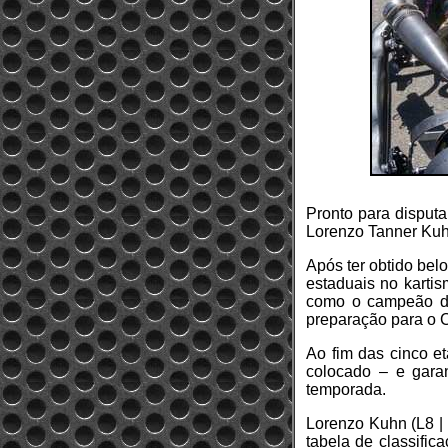
Pronto para disput
Lorenzo Tanner Kuhn
Após ter obtido bel
estaduais no kartis
como o campeão da
preparação para o 
Ao fim das cinco e
colocado – e garan
temporada.
Lorenzo Kuhn (L8 | 
tabela de classific