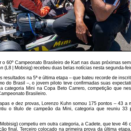
ar o 60º Campeonato Brasileiro de Kart nas duas próximas se
 (L8 | Mobisig) recebeu duas belas notícias nesta segunda-feir
os resultados na 5ª e última etapa – que bateu recorde de insc
mo do Brasil –, o jovem piloto teve confirmadas suas expectat
 categoria Mini na Copa Beto Carrero, competição que nes
Campeonato Brasileiro.
tapas e dez provas, Lorenzo Kuhn somou 175 pontos – 43 a
tiu o título de campeão da Mini, categoria que reuniu 33 
Mobisig) competiu em outra categoria, a Cadete, que teve 46
ação final. Terceiro colocado na primeira prova da última etapa