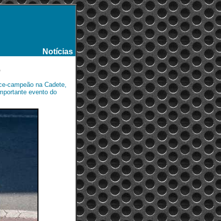
Notícias
-
o
ice-campeão na Cadete,
mportante evento do