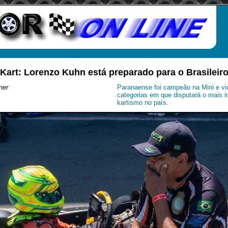
Kart: Lorenzo Kuhn está preparado para o Brasileir
mer
Paranaense foi campeão na Mini e v
categorias em que disputará o mais i
kartismo no país.