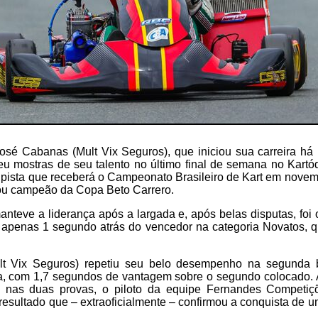
José Cabanas (Mult Vix Seguros), que iniciou sua carreira há
u mostras de seu talento no último final de semana no Kartó
pista que receberá o Campeonato Brasileiro de Kart em novemb
ou campeão da Copa Beto Carrero.
manteve a liderança após a largada e, após belas disputas, fo
, apenas 1 segundo atrás do vencedor na categoria Novatos, q
t Vix Seguros) repetiu seu belo desempenho na segunda b
a, com 1,7 segundos de vantagem sobre o segundo colocado.
s nas duas provas, o piloto da equipe Fernandes Competiçõ
resultado que – extraoficialmente – confirmou a conquista de um 