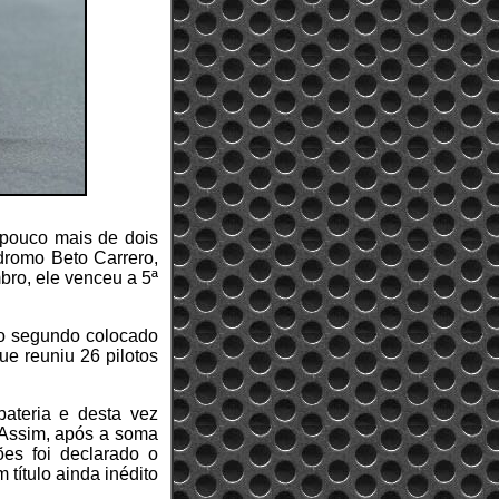
 pouco mais de dois
dromo Beto Carrero,
ro, ele venceu a 5ª
i o segundo colocado
ue reuniu 26 pilotos
ateria e desta vez
 Assim, após a soma
es foi declarado o
título ainda inédito