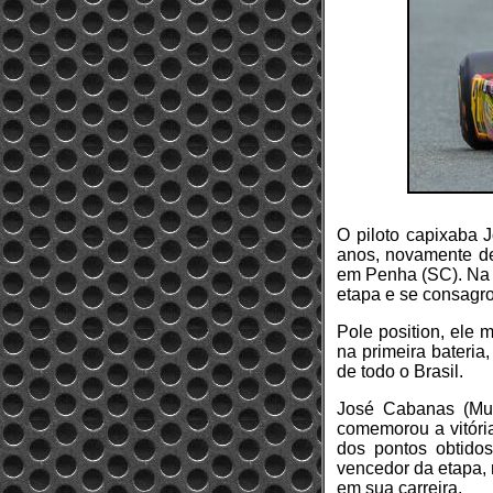
O piloto capixaba 
anos, novamente de
em Penha (SC). Na 
etapa e se consagr
Pole position, ele 
na primeira bateria
de todo o Brasil.
José Cabanas (Mul
comemorou a vitóri
dos pontos obtido
vencedor da etapa, 
em sua carreira.