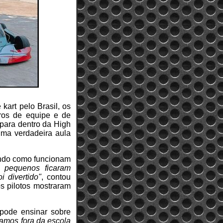
art pelo Brasil, os
ros de equipe e de
 para dentro da High
ma verdadeira aula
cando como funcionam
 pequenos ficaram
i divertido"
, contou
os pilotos mostraram
pode ensinar sobre
amos fora da escola