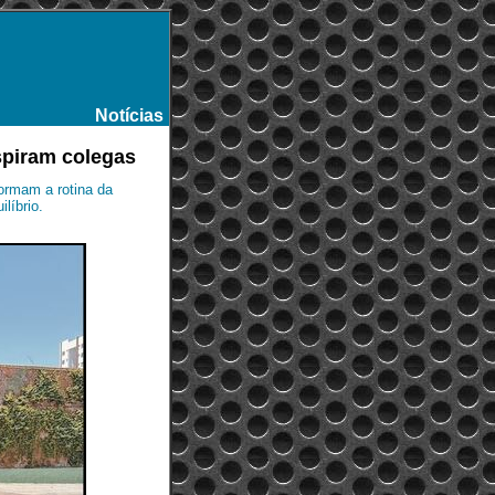
Notícias
-
spiram colegas
ormam a rotina da
líbrio.