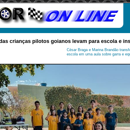
das crianças pilotos goianos levam para escola e in
César Braga e Marina Brandão transf
escola em uma aula sobre garra e equi