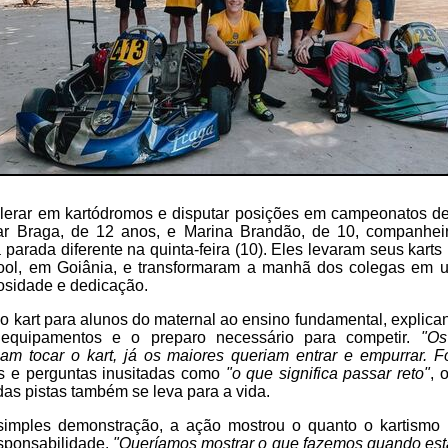
erar em kartódromos e disputar posições em campeonatos de k
sar Braga, de 12 anos, e Marina Brandão, de 10, companhei
 parada diferente na quinta-feira (10). Eles levaram seus karts
ool, em Goiânia, e transformaram a manhã dos colegas em u
iosidade e dedicação.
o kart para alunos do maternal ao ensino fundamental, expli
 equipamentos e o preparo necessário para competir.
"Os
am tocar o kart, já os maiores queriam entrar e empurrar. Fo
as e perguntas inusitadas como
"o que significa passar reto"
, 
as pistas também se leva para a vida.
imples demonstração, a ação mostrou o quanto o kartismo 
esponsabilidade.
"Queríamos mostrar o que fazemos quando est