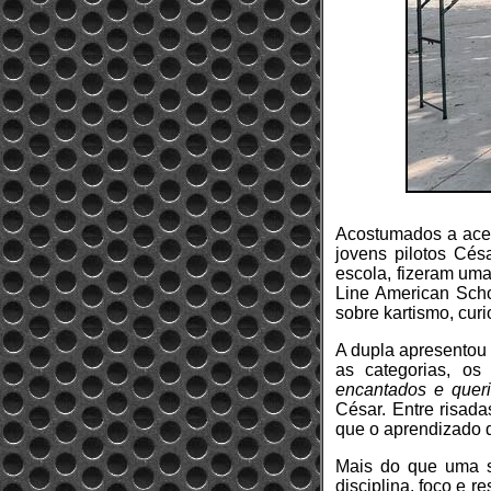
Acostumados a acel
jovens pilotos Cé
escola, fizeram uma
Line American Sch
sobre kartismo, cur
A dupla apresentou 
as categorias, os
encantados e queri
César. Entre risad
que o aprendizado d
Mais do que uma s
disciplina, foco e r