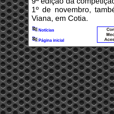
9ª edição da competição
1º de novembro, tamb
Viana, em Cotia.
Notícias
Página inicial