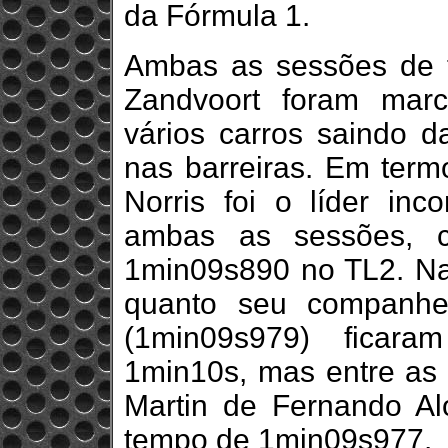
da Fórmula 1.
Ambas as sessões de t
Zandvoort foram marc
vários carros saindo d
nas barreiras. Em term
Norris foi o líder inc
ambas as sessões, 
1min09s890 no TL2. Na 
quanto seu companhei
(1min09s979) ficara
1min10s, mas entre as
Martin de Fernando Al
tempo de 1min09s977.