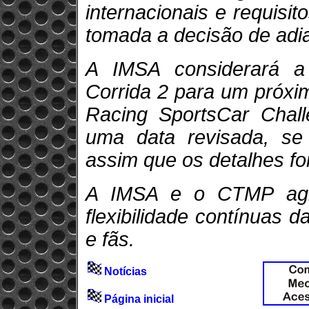
internacionais e requisito
tomada a decisão de adia
A IMSA considerará a 
Corrida 2 para um próxi
Racing SportsCar Chall
uma data revisada, se 
assim que os detalhes fo
A IMSA e o CTMP agr
flexibilidade contínuas d
e fãs.
Notícias
Página inicial