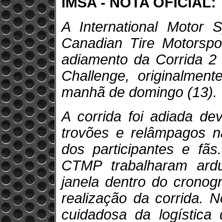
IMSA - NOTA OFICIAL:
A International Motor 
Canadian Tire Motorsp
adiamento da Corrida 2
Challenge, originalmen
manhã de domingo (13).
A corrida foi adiada de
trovões e relâmpagos n
dos participantes e fã
CTMP trabalharam ardua
janela dentro do crono
realização da corrida. 
cuidadosa da logística 