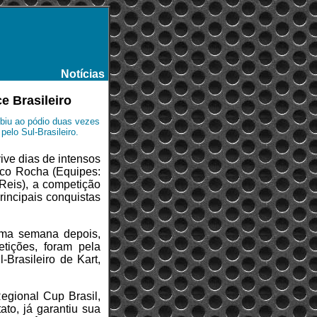
Notícias
-
e Brasileiro
ubiu ao pódio duas vezes
elo Sul-Brasileiro.
ive dias de intensos
isco Rocha (Equipes:
 Reis), a competição
rincipais conquistas
uma semana depois,
tições, foram pela
-Brasileiro de Kart,
egional Cup Brasil,
to, já garantiu sua