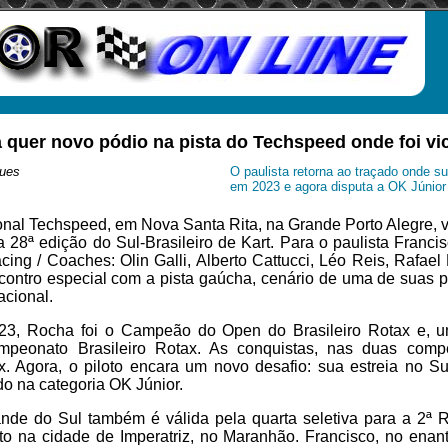
 quer novo pódio na pista do Techspeed onde foi vic
ues
O paulista retorna ao traçado onde s
em 2023 e agora disputa a OK Júnior p
ional Techspeed, em Nova Santa Rita, na Grande Porto Alegre, v
 28ª edição do Sul-Brasileiro de Kart. Para o paulista Franc
ing / Coaches: Olin Galli, Alberto Cattucci, Léo Reis, Rafael
ontro especial com a pista gaúcha, cenário de uma de suas p
acional.
023, Rocha foi o Campeão do Open do Brasileiro Rotax e, 
ampeonato Brasileiro Rotax. As conquistas, nas duas compe
. Agora, o piloto encara um novo desafio: sua estreia no Sul
o na categoria OK Júnior.
nde do Sul também é válida pela quarta seletiva para a 2ª R
o na cidade de Imperatriz, no Maranhão. Francisco, no enanta