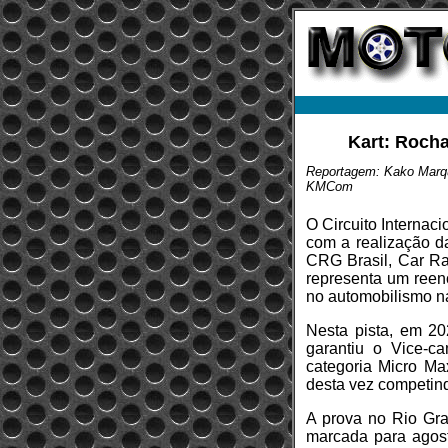
Kart: Rocha
Reportagem: Kako Marq
KMCom
O Circuito Internac
com a realização da
CRG Brasil, Car Rac
representa um reenc
no automobilismo n
Nesta pista, em 2
garantiu o Vice-c
categoria Micro Max
desta vez competind
A prova no Rio Gra
marcada para agost