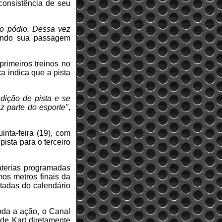
consistência de seu
 o pódio. Dessa vez
dando sua passagem
rimeiros treinos no
a indica que a pista
dição de pista e se
z parte do esporte"
,
inta-feira (19), com
pista para o terceiro
aterias programadas
os metros finais da
itadas do calendário
oda a ação, o Canal
 de Kart diretamente