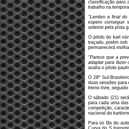
classificação para
trabalho na tempora
"Lembro a final do
espero conseguir 
anterior pela pista 
O piloto do kart n
traçado, porém sob 
permanecerá molhad
"Parece que a prev
adaptar para fazer 
avalia o piloto paulis
O 28º Sul-Brasileir
duas sessões para ca
treino livre, segui
O sábado (21) será
para cada uma das 
competição, caracte
nacional do kartism
Para os fãs do aut
Curva do S transmit