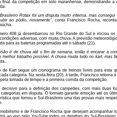
 a final da competição em solo maranhense, demonstrando a 
da.
 Brasileiro Rotax foi um disputa muito intensa, mas consegui
subir ao pódio, novamente"
, conta Francisco Rocha, recor
gaúcha.
úmero 408 já desembarcou no Rio Grande do Sul e iniciou os p
condições adversas, com muita chuva. A previsão meteorológic
a para as baterias programadas até o sábado (21).
isão é de chuva até o fim de semana, então é encarar a con
o melhor trabalho possível. A chuva muda tudo no kart, mas fa
ta..
o de Kart segue um cronograma de treinos livres para esta qu
da categoria. Na sexta-feira (20), à tarde, Francisco retorna à 
do pela tomada de tempo e a primeira corrida da competição.
 decisivo para a definição dos campeões, com mais duas b
categorias em disputa. O formato garante emoção até os últim
rística que tornou o Sul-Brasileiro uma das provas mais respe
o.
omobilismo e de Francisco Rocha que desejam acompanhar t
irá ao vivo pelo YouTube todos os detalhes do Sul-Brasileiro