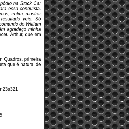
 pódio na Stock Car
ara essa conquista,
mos, enfim, mostrar
resultado veio. Só
 comando do William
bém agradeço minha
teceu Arthur, que em
yn Quadros, primeira
eta que é natural de
min23s321
75