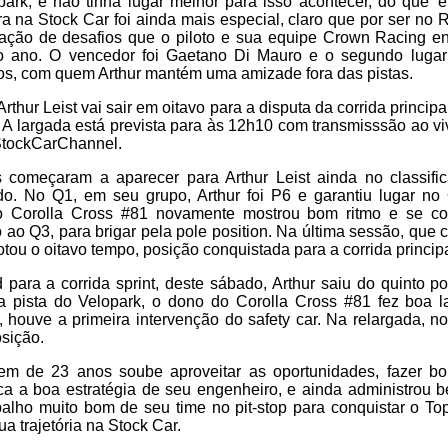
ark, e não tinha lugar melhor para isso acontecer, do que 'e
ra na Stock Car foi ainda mais especial, claro que por ser no 
ção de desafios que o piloto e sua equipe Crown Racing e
do ano. O vencedor foi Gaetano Di Mauro e o segundo lugar
, com quem Arthur mantém uma amizade fora das pistas.
rthur Leist vai sair em oitavo para a disputa da corrida principal
 A largada está prevista para às 12h10 com transmisssão ao 
StockCarChannel.
 começaram a aparecer para Arthur Leist ainda no classifica
o. No Q1, em seu grupo, Arthur foi P6 e garantiu lugar no
do Corolla Cross #81 novamente mostrou bom ritmo e se col
ao Q3, para brigar pela pole position. Na última sessão, que
tou o oitavo tempo, posição conquistada para a corrida principa
 para a corrida sprint, deste sábado, Arthur saiu do quinto p
a pista do Velopark, o dono do Corolla Cross #81 fez boa 
, houve a primeira intervenção do safety car. Na relargada, no
sição.
vem de 23 anos soube aproveitar as oportunidades, fazer 
ca a boa estratégia de seu engenheiro, e ainda administrou b
lho muito bom de seu time no pit-stop para conquistar o Top
a trajetória na Stock Car.