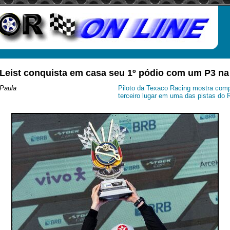
 Leist conquista em casa seu 1º pódio com um P3 na 
 Paula
Piloto da Texaco Racing mostra comp
terceiro lugar em uma das pistas do 