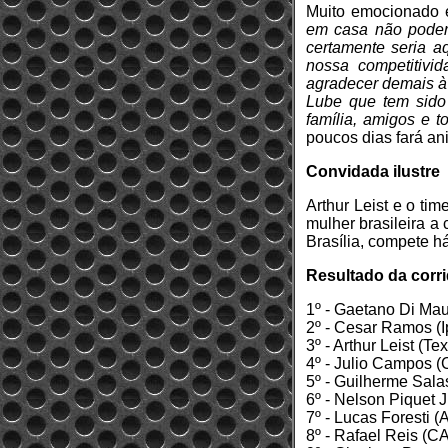
Muito emocionado e
em casa não poderi
certamente seria a
nossa competitivi
agradecer demais à
Lube que tem sido
família, amigos e 
poucos dias fará ani
Convidada ilustre
Arthur Leist e o ti
mulher brasileira a
Brasília, compete h
Resultado da corri
1º - Gaetano Di Ma
2º - Cesar Ramos (I
3º - Arthur Leist (T
4º - Julio Campos (
5º - Guilherme Sala
6º - Nelson Piquet 
7º - Lucas Foresti (
8º - Rafael Reis (C