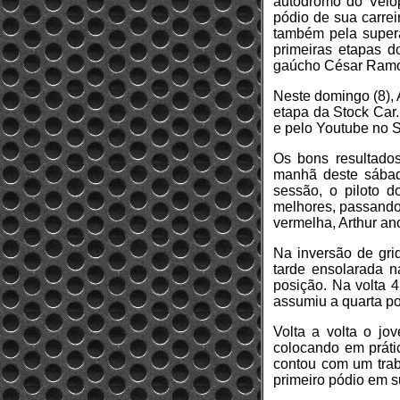
autódromo do Velop
pódio de sua carrei
também pela supera
primeiras etapas 
gaúcho César Ramos
Neste domingo (8), A
etapa da Stock Car.
e pelo Youtube no 
Os bons resultados
manhã deste sábad
sessão, o piloto 
melhores, passando 
vermelha, Arthur ano
Na inversão de grid
tarde ensolarada n
posição. Na volta 4
assumiu a quarta po
Volta a volta o jo
colocando em práti
contou com um traba
primeiro pódio em su