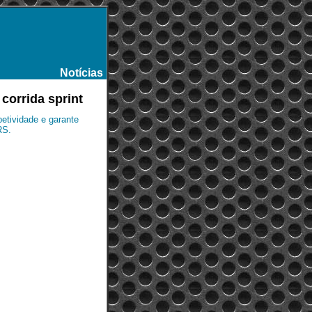
Notícias
-
corrida sprint
etividade e garante
RS.