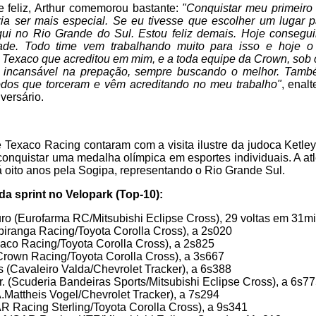
 feliz, Arthur comemorou bastante:
"Conquistar meu primeiro
a ser mais especial. Se eu tivesse que escolher um lugar p
qui no Rio Grande do Sul. Estou feliz demais. Hoje consegui
dade. Todo time vem trabalhando muito para isso e hoje o 
 Texaco que acreditou em mim, e a toda equipe da Crown, sob
 incansável na prepação, sempre buscando o melhor. Tam
todos que torceram e vêm acreditando no meu trabalho"
, enal
versário.
me Texaco Racing contaram com a visita ilustre da judoca Ketle
 conquistar uma medalha olímpica em esportes individuais. A atl
á oito anos pela Sogipa, representando o Rio Grande Sul.
da sprint no Velopark (Top-10):
uro (Eurofarma RC/Mitsubishi Eclipse Cross), 29 voltas em 31
piranga Racing/Toyota Corolla Cross), a 2s020
exaco Racing/Toyota Corolla Cross), a 2s825
Crown Racing/Toyota Corolla Cross), a 3s667
s (Cavaleiro Valda/Chevrolet Tracker), a 6s388
Jr. (Scuderia Bandeiras Sports/Mitsubishi Eclipse Cross), a 6s7
A.Mattheis Vogel/Chevrolet Tracker), a 7s294
AR Racing Sterling/Toyota Corolla Cross), a 9s341