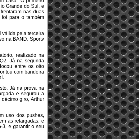
m casa'. O primeiro
Rio Grande do Sul, e
nfrentaram nas duas
 foi para o também
 válida pela terceira
vivo na BAND, Sportv
tório, realizado na
 Q2. Já na segunda
ocou entre os oito
 contou com bandeira
l.
osto. Já na prova na
largada e segurou a
 décimo giro, Arthur
bom uso dos pushes,
em as relargadas, e
-3, e garantir o seu