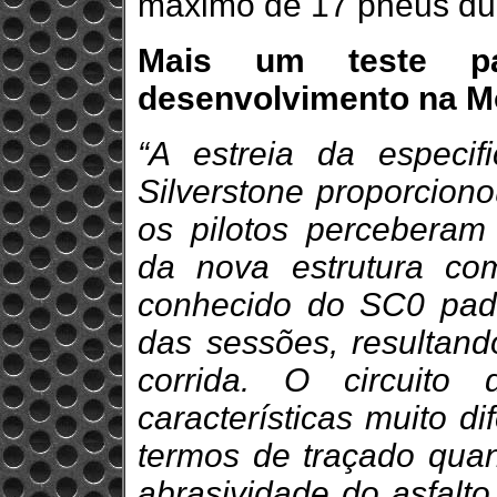
máximo de 17 pneus dur
Mais um teste p
desenvolvimento na M
“A estreia da espec
Silverstone proporciono
os pilotos perceberam
da nova estrutura c
conhecido do SC0 pad
das sessões, resultan
corrida. O circuito
características muito di
termos de traçado qua
abrasividade do asfalt