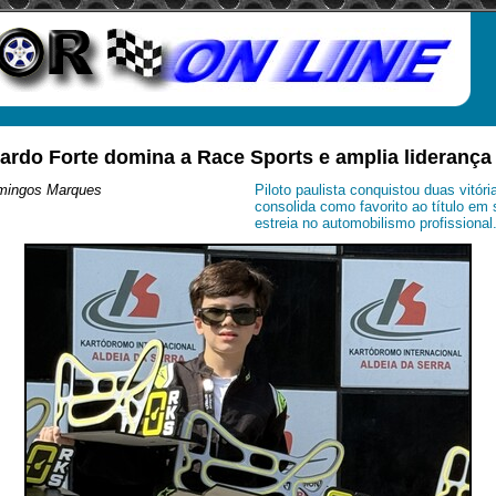
cardo Forte domina a Race Sports e amplia liderança
omingos Marques
Piloto paulista conquistou duas vitór
consolida como favorito ao título em
estreia no automobilismo profissional