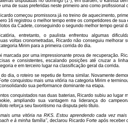
terias disputadas no domingo (1º), em Barueri, o kartista de
é uma de suas preferidas neste primeiro ano como profissional
cardo começou promissora já no treino de aquecimento, primei
mero 16 registrou o melhor tempo entre os competidores de sua 
ilotos da Cadete, conseguindo o segundo melhor tempo geral d
catória, entretanto, o paulista enfrentou algumas dificu
uas voltas cronometradas, Ricardo não conseguiu melhorar s
ategoria Mirim para a primeira corrida do dia.
foi marcada por uma impressionante prova de recuperação. Ri
cisas e consistentes, escalando posições até cruzar a li
goria e em terceiro lugar na classificação geral da corrida.
do dia, o roteiro se repetiu de forma similar. Novamente dem
Forte conquistou mais uma vitória na categoria Mirim e termino
, consolidando sua performance dominante na etapa.
os conquistados nas duas baterias, Ricardo subiu ao lugar m
ookie, ampliando sua vantagem na liderança do campeona
oto reforça seu favoritismo na disputa pelo título.
 mais uma vitória na RKS. Estou aprendendo cada vez mais e
ach e à minha família"
, declarou Ricardo Forte após receber 