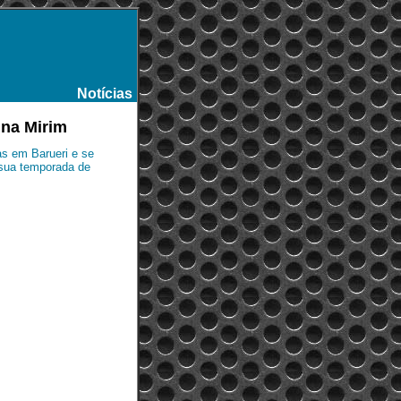
Notícias
-
 na Mirim
ias em Barueri e se
 sua temporada de
.