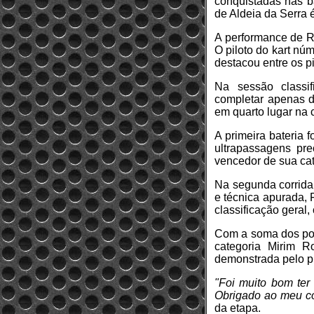
conquistadas nas ba
de Aldeia da Serra 
A performance de Ri
O piloto do kart nú
destacou entre os p
Na sessão classifi
completar apenas d
em quarto lugar na c
A primeira bateria 
ultrapassagens pre
vencedor de sua cate
Na segunda corrida 
e técnica apurada, 
classificação geral
Com a soma dos pont
categoria Mirim R
demonstrada pelo pil
"Foi muito bom ter
Obrigado ao meu co
da etapa.