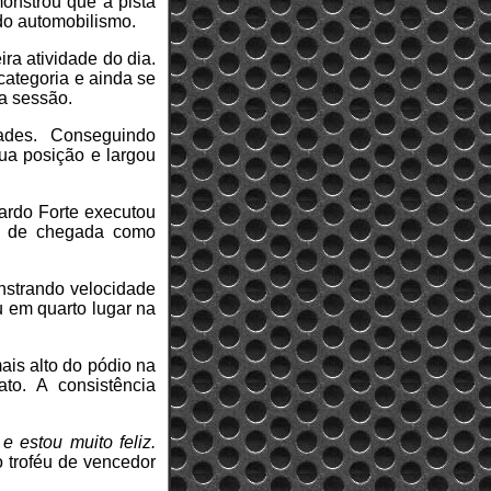
monstrou que a pista
 do automobilismo.
ra atividade do dia.
categoria e ainda se
a sessão.
ldades. Conseguindo
ua posição e largou
cardo Forte executou
nha de chegada como
onstrando velocidade
u em quarto lugar na
ais alto do pódio na
to. A consistência
 estou muito feliz.
o troféu de vencedor