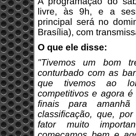
A programação do sáb
livre, às 9h, e a sess
principal será no domi
Brasília), com transmiss
O que ele disse:
"Tivemos um bom tr
conturbado com as ban
que tivemos ao lo
competitivos e agora é
finais para amanhã
classificação, que, po
fator muito import
começamos bem e ago