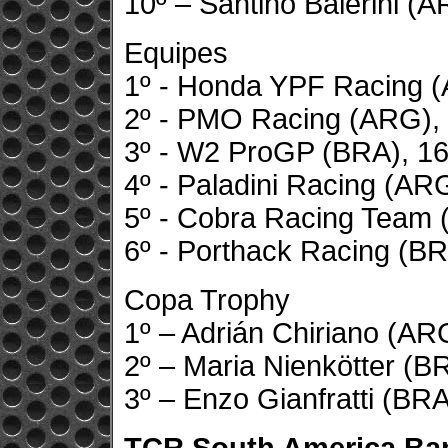
10º – Santino Balerini (A
Equipes
1º - Honda YPF Racing (
2º - PMO Racing (ARG),
3º - W2 ProGP (BRA), 1
4º - Paladini Racing (AR
5º - Cobra Racing Team 
6º - Porthack Racing (BR
Copa Trophy
1º – Adrián Chiriano (AR
2º – Maria Nienkötter (B
3º – Enzo Gianfratti (BRA