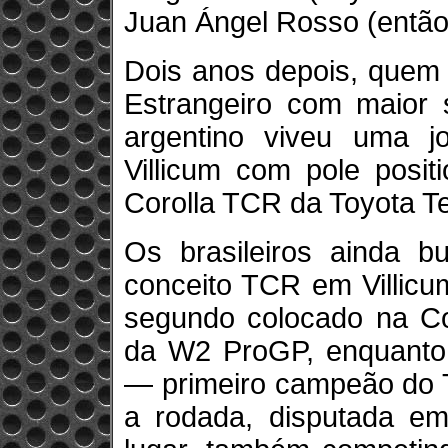
Juan Ángel Rosso (então
Dois anos depois, quem 
Estrangeiro com maior
argentino viveu uma j
Villicum com pole posit
Corolla TCR da Toyota T
Os brasileiros ainda b
conceito TCR em Villicu
segundo colocado na C
da W2 ProGP, enquanto
— primeiro campeão do 
a rodada, disputada em