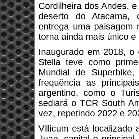
Cordilheira dos Andes, 
deserto do Atacama, o
entrega uma paisagem m
torna ainda mais único e 
Inaugurado em 2018, o c
Stella teve como primei
Mundial de Superbike
frequência as principai
argentino, como o Tur
sediará o TCR South Am
vez, repetindo 2022 e 20
Villicum está localizad
Juan, capital e principa