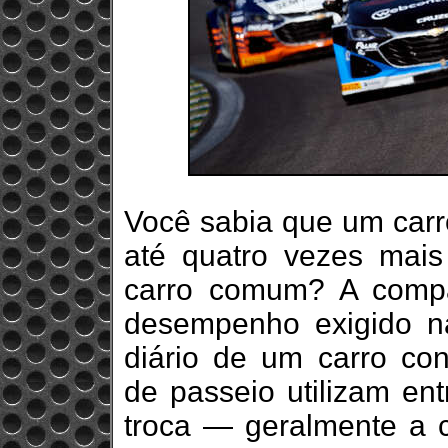
Você sabia que um carr
até quatro vezes mais
carro comum? A compa
desempenho exigido n
diário de um carro con
de passeio utilizam ent
troca — geralmente a 