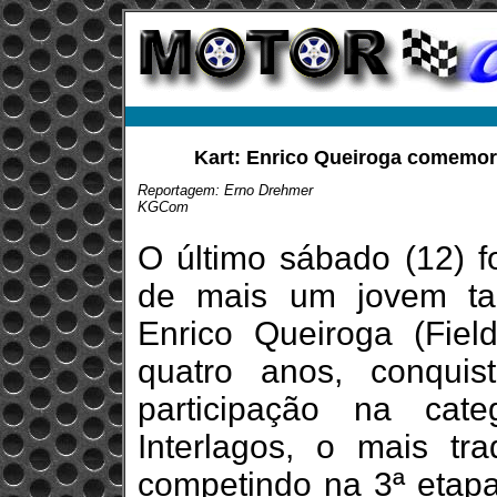
Kart: Enrico Queiroga comemora
Reportagem: Erno Drehmer
KGCom
O último sábado (12) fo
de mais um jovem tal
Enrico Queiroga (Field
quatro anos, conqui
participação na cat
Interlagos, o mais tra
competindo na 3ª etap