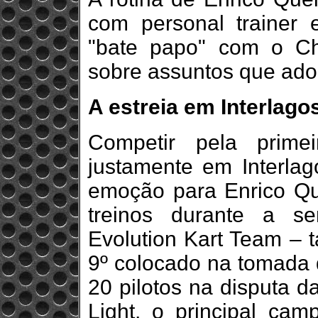
com personal trainer e
"bate papo" com o C
sobre assuntos que ado
A estreia em Interlago
Competir pela prime
justamente em Interla
emoção para Enrico Qu
treinos durante a s
Evolution Kart Team – t
9º colocado na tomada 
20 pilotos na disputa 
Light, o principal cam