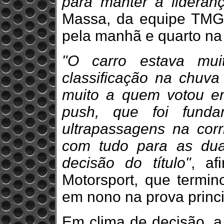
para manter a lideranç
Massa, da equipe TMG, 
pela manhã e quarto na 
"O carro estava mu
classificação na chuv
muito a quem votou e
push, que foi funda
ultrapassagens na corri
com tudo para as dua
decisão do título"
, af
Motorsport, que termin
em nono na prova princi
Em clima de decisão, a 