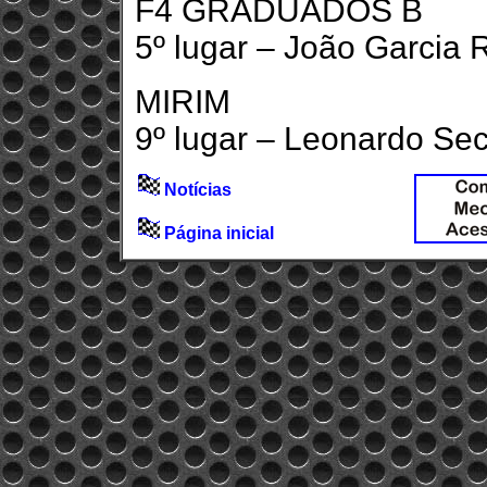
F4 GRADUADOS B
5º lugar – João Garcia 
MIRIM
9º lugar – Leonardo Sec
Notícias
Página inicial