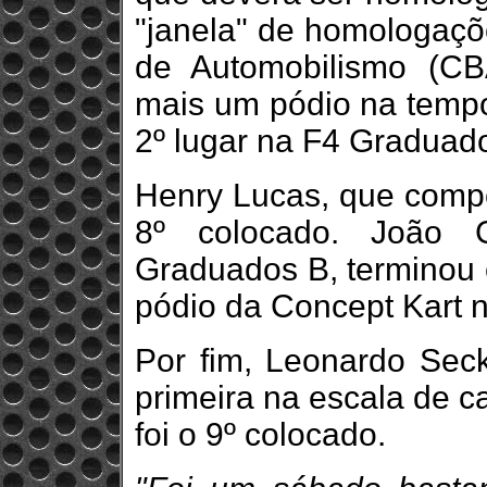
"janela" de homologaçõ
de Automobilismo (CB
mais um pódio na tempo
2º lugar na F4 Graduad
Henry Lucas, que compe
8º colocado. João G
Graduados B, terminou 
pódio da Concept Kart n
Por fim, Leonardo Seck
primeira na escala de c
foi o 9º colocado.