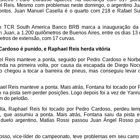
l Reis. Mesmo com problemas neste domingo, o argentino J
ontos. Juan Manuel Casella é o quarto com 218 e Rafael Su
o TCR South America Banco BRB marca a inauguração da 
Juan, a 1.200 quilômetros de Buenos Aires, entre os dias 13 
metros de extensão, com 17 curvas.
Cardoso é punido, e Raphael Reis herda vitória
l Reis manteve a ponta, seguido por Pedro Cardoso e Norb
ainda na primeira volta, por causa da escapada de Diego Noce
io chegou a tocar a barreira de pneus, mas conseguiu levar o
el Reis manteve a ponta. Mais atrás, Fontana foi tocado por
 na pista sem perder posições. Logo depois foi a vez de Yannan
im do pelotão.
lta, Raphael Reis foi tocado por Pedro Cardoso, perdeu t
l, que assumiu a ponta. Mais atrás, Fontana saiu da pista e
duelo argentino, Matías Rossi passou Juan Ángel Rosso pa
osso, vice-líder do campeonato, teve problemas em seu carro