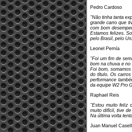
Pedro Cardoso
"Não tinha tanta ex
grande carro que t
com bom desempenh
Estamos felizes. S
pelo Brasil, pelo Ur
Leonel Pernía
"Foi um fim de sema
bom na chuva e no 
Foi bom, somamos m
do título. Os carr
performance também
da equipe W2 Pro G
Raphael Reis
"Estou muito feliz 
muito difícil, tive 
Na última volta ten
Juan Manuel Casel