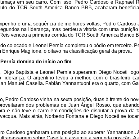
umaça em seu carro. Com isso, Pedro Cardoso e Raphael Re
 título do TCR South America Banco BRB, acabaram benefic
enho e uma sequência de melhores voltas, Pedro Cardoso 
segundos na liderança, mas perdeu a vitória com uma punição
Reis venceu a primeira corrida do TCR South America Banco
do colocado e Leonel Pernía completou o pódio em terceiro. 
 Enrique Maglione, o oitavo na classificação geral da prova.
 Pernía domina do início ao fim
, Digo Baptista e Leonel Pernía superaram Diego Noceti logo
 liderança. O argentino levou a melhor, com o brasileiro cai
Juan Manuel Casella. Fabián Yannantuoni era o quarto, com G
, Pedro Cardoso vinha na sexta posição, duas à frente do nov
proveitaram dos problemas de Juan Ángel Rosso, que abando
a e não teve o carro em condições de disputar a prova da t
ivacqua. Mais atrás, Norberto Fontana e Diego Noceti se toc
o Cardoso ganharam uma posição ao superar Yannantuoni. A
 ultrapassagem sobre Casella e assumiu a segunda posição. A 