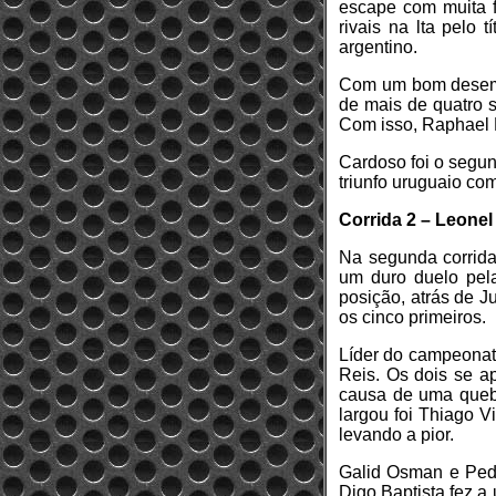
escape com muita f
rivais na lta pelo
argentino.
Com um bom desemp
de mais de quatro 
Com isso, Raphael 
Cardoso foi o segun
triunfo uruguaio com
Corrida 2 – Leonel
Na segunda corrida
um duro duelo pela
posição, atrás de 
os cinco primeiros.
Líder do campeonato
Reis. Os dois se a
causa de uma quebr
largou foi Thiago V
levando a pior.
Galid Osman e Pedr
Digo Baptista fez a