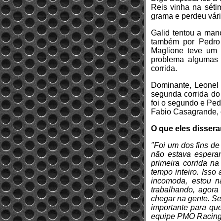
Reis vinha na séti
grama e perdeu vári
Galid tentou a man
também por Pedro 
Maglione teve um 
problema algumas 
corrida.
Dominante, Leonel 
segunda corrida d
foi o segundo e Ped
Fabio Casagrande, o
O que eles disser
"Foi um dos fins de
não estava espera
primeira corrida na
tempo inteiro. Isso
incomoda, estou n
trabalhando, agora
chegar na gente. Se
importante para qu
equipe PMO Racing