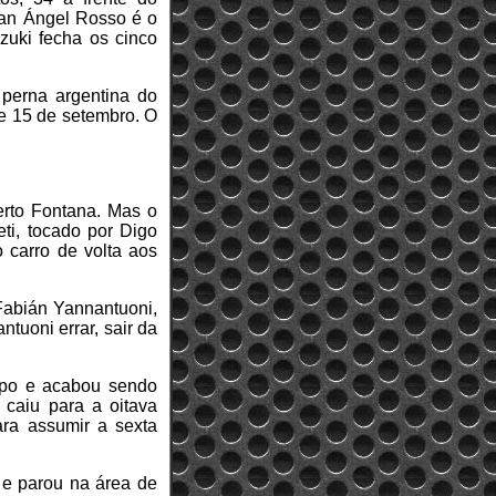
uan Ángel Rosso é o
zuki fecha os cinco
perna argentina do
e 15 de setembro. O
erto Fontana. Mas o
ti, tocado por Digo
 carro de volta aos
 Fabián Yannantuoni,
tuoni errar, sair da
empo e acabou sendo
 caiu para a oitava
ra assumir a sexta
 e parou na área de