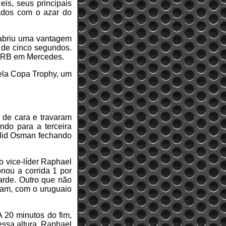
is, seus principais
iados com o azar do
abriu uma vantagem
 de cinco segundos.
 BRB em Mercedes.
Pela Copa Trophy, um
 de cara e travaram
ndo para a terceira
alid Osman fechando
o vice-líder Raphael
nou a corrida 1 por
arde. Outro que não
aram, com o uruguaio
 20 minutos do fim,
essa altura, Raphael