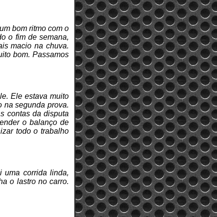
r um bom ritmo com o
do o fim de semana,
is macio na chuva.
muito bom. Passamos
le. Ele estava muito
o na segunda prova.
s contas da disputa
tender o balanço de
zar todo o trabalho
i uma corrida linda,
ha o lastro no carro.