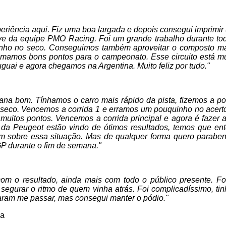
periência aqui. Fiz uma boa largada e depois consegui imprimi
ive da equipe PMO Racing. Foi um grande trabalho durante to
o no seco. Conseguimos também aproveitar o composto ma
omamos bons pontos para o campeonato. Esse circuito está 
uguai e agora chegamos na Argentina. Muito feliz por tudo."
na bom. Tínhamos o carro mais rápido da pista, fizemos a po
seco. Vencemos a corrida 1 e erramos um pouquinho no acert
uitos pontos. Vencemos a corrida principal e agora é fazer a
os da Peugeot estão vindo de ótimos resultados, temos que en
 sobre essa situação. Mas de qualquer forma quero parabeni
P durante o fim de semana."
com o resultado, ainda mais com todo o público presente. Fo
de segurar o ritmo de quem vinha atrás. Foi complicadíssimo, tin
taram me passar, mas consegui manter o pódio."
la