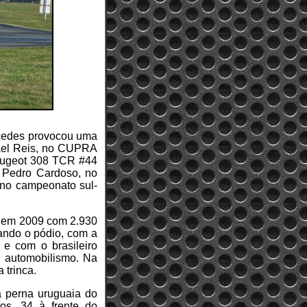
rcedes provocou uma
hael Reis, no CUPRA
eugeot 308 TCR #44
i Pedro Cardoso, no
no campeonato sul-
do em 2009 com 2.930
ando o pódio, com a
 e com o brasileiro
o automobilismo. Na
 trinca.
 perna uruguaia do
os, 34 à frente do