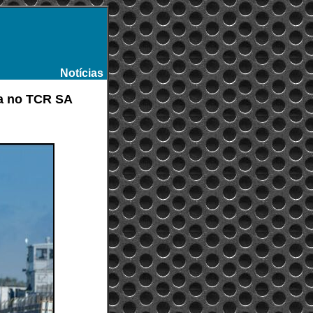
Notícias
-
ça no TCR SA