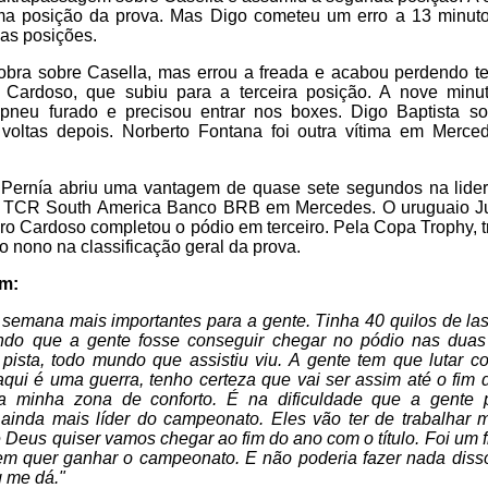
ma posição da prova. Mas Digo cometeu um erro a 13 minutos
as posições.
obra sobre Casella, mas errou a freada e acabou perdendo t
Cardoso, que subiu para a terceira posição. A nove minut
pneu furado e precisou entrar nos boxes. Digo Baptista 
voltas depois. Norberto Fontana foi outra vítima em Merc
Pernía abriu uma vantagem de quase sete segundos na lide
o TCR South America Banco BRB em Mercedes. O uruguaio J
ro Cardoso completou o pódio em terceiro. Pela Copa Trophy, tr
 nono na classificação geral da prova.
am:
 semana mais importantes para a gente. Tinha 40 quilos de las
ndo que a gente fosse conseguir chegar no pódio nas duas 
 pista, todo mundo que assistiu viu. A gente tem que lutar c
 aqui é uma guerra, tenho certeza que vai ser assim até o fim
a minha zona de conforto. É na dificuldade que a gente p
 ainda mais líder do campeonato. Eles vão ter de trabalhar
 Deus quiser vamos chegar ao fim do ano com o título. Foi um
em quer ganhar o campeonato. E não poderia fazer nada diss
 me dá."