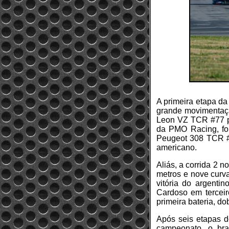
A primeira etapa d
grande movimentaçã
Leon VZ TCR #77 p
da PMO Racing, foi
Peugeot 308 TCR #
americano.
Aliás, a corrida 2 
metros e nove curv
vitória do argenti
Cardoso em terceir
primeira bateria, d
Após seis etapas 
campeonato, o bra