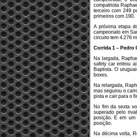
compatriota Raphae
terceiro com 249 p
primeiros com 190.
A próxima etapa d
campeonato em San 
circuito tem 4.276 
Corrida 1 – Pedro 
Na largada, Raphae
safety car entrou 
Baptista. O urugua
boxes.
Na relargada, Rapha
mas segurou o carro
pista e cair para o f
No fim da sexta vo
superado pelo riva
posição. E em um 
posição.
Na décima volta, R