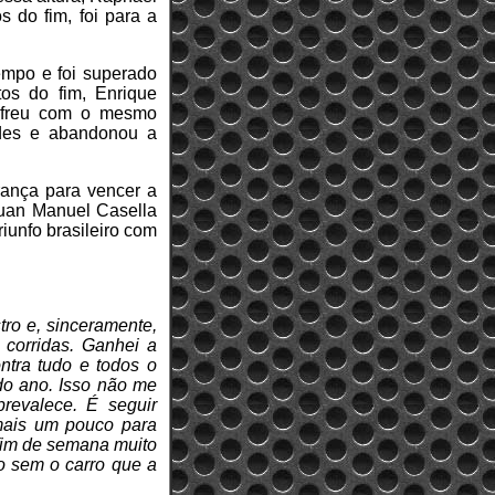
 do fim, foi para a
empo e foi superado
os do fim, Enrique
sofreu com o mesmo
edes e abandonou a
rança para vencer a
uan Manuel Casella
iunfo brasileiro com
tro e, sinceramente,
corridas. Ganhei a
ontra tudo e todos o
 do ano. Isso não me
revalece. É seguir
 mais um pouco para
 fim de semana muito
o sem o carro que a