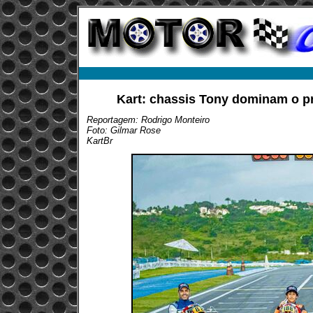
Kart: chassis Tony dominam o pr
Reportagem: Rodrigo Monteiro
Foto: Gilmar Rose
KartBr