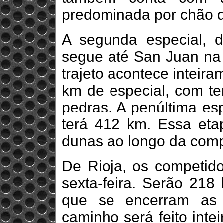
predominada por chão d
A segunda especial, 
segue até San Juan na t
trajeto acontece inteir
km de especial, com ter
pedras. A penúltima esp
terá 412 km. Essa eta
dunas ao longo da comp
De Rioja, os competid
sexta-feira. Serão 21
que se encerram as 
caminho será feito inte