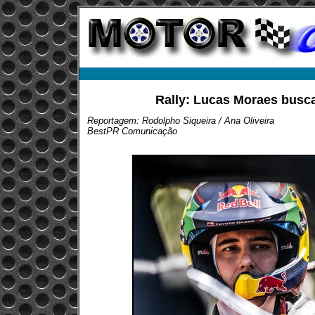
Rally: Lucas Moraes busca
Reportagem: Rodolpho Siqueira / Ana Oliveira
BestPR Comunicação