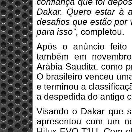
confiança que foi depo
Dakar. Quero estar à a
desafios que estão por 
para isso",
completou.
Após o anúncio feito 
também em novembro,
Arábia Saudita, como p
O brasileiro venceu uma
e terminou a classifica
a despedida do antigo 
Visando o Dakar que se
apresentou com um n
Hilux EVO T1U. Com el