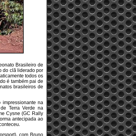
eonato Brasileiro de
 do clã liderado por
raticamente todos os
ldo é também pai de
atos brasileiros de
 impressionante na
 de Terra Verde na
rme Cysne (GC Rally
forma antecipada ao
conteceu.
orsport), com Bruno