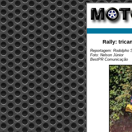
Rally: tric
Reportagem: Rodolpho S
Foto: Nelson Júnior
BestPR Comunicação