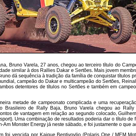
na, Bruno Varela, 27 anos, chegou ao terceiro título do Camp
dade similar à dos Rallies Dakar e Sertões. Mais jovem membro
Bruno dá sequência à tradição da família de conquistar títulos p
undial, campeão do Dakar e multicampeão do Sertões, Reina
 ambos detentores de títulos no Sertões e também em campeon
meira metade de campeonato complicada e uma recuperação
 Brasileiro de Rally Baja, Bruno Varela chegou ao Rally
pontos de vantagem em relação ao segundo colocado, Guilhe
port). Uma combinação de resultados poderia dar o título de 
n-Am Monster Energy já neste sábado, e foi justamente o que a
m foi vencida por Kaique Bentivovlio (Polaris One / MEM Mot