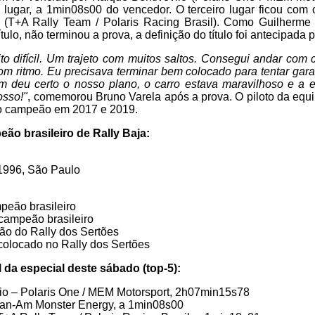
lugar, a 1min08s00 do vencedor. O terceiro lugar ficou com o
 (T+A Rally Team / Polaris Racing Brasil). Como Guilherme
ítulo, não terminou a prova, a definição do título foi antecipada
to difícil. Um trajeto com muitos saltos. Consegui andar com
 ritmo. Eu precisava terminar bem colocado para tentar garant
im deu certo o nosso plano, o carro estava maravilhoso e 
osso!"
, comemorou Bruno Varela após a prova. O piloto da eq
do campeão em 2017 e 2019.
ão brasileiro de Rally Baja:
1996, São Paulo
mpeão brasileiro
-campeão brasileiro
ão do Rally dos Sertões
 colocado no Rally dos Sertões
l da especial deste sábado (top-5):
lio – Polaris One / MEM Motorsport, 2h07min15s78
Can-Am Monster Energy, a 1min08s00