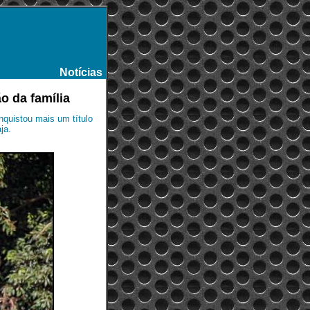
Notícias
-
o da família
quistou mais um título
ja.