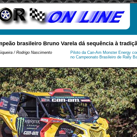
ampeão brasileiro Bruno Varela dá sequência à tradiçã
iqueira / Rodrigo Nascimento
Piloto da Can-Am Monster Energy con
no Campeonato Brasileiro de Rally Ba