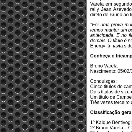
Varela em segundo 
rally Jean Azevedo
direto de Bruno ao t
"Foi uma prova mui
tempo manter um bom
antecipada. E no f
demais. O título é n
Energy já havia si
Conheça o tricampe
Bruno Varela
Nascimento: 05/02/
Conquisgas:
Cinco títulos de ca
Dois títulos de vice
Um título de Campe
Três vezes terceiro
Classificação gera
1º Kaique Bentivog
2º Bruno Varela – 