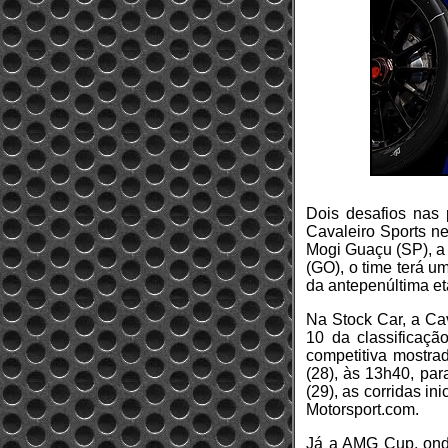
Dois desafios nas 
Cavaleiro Sports ne
Mogi Guaçu (SP), a
(GO), o time terá u
da antepenúltima et
Na Stock Car, a Cav
10 da classificaçã
competitiva mostrad
(28), às 13h40, pa
(29), as corridas i
Motorsport.com.
Já a AMG Cup, ond