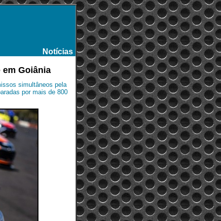
Notícias
-
e em Goiânia
issos simultâneos pela
aradas por mais de 800