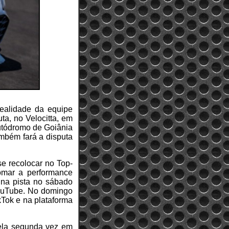
realidade da equipe
ta, no Velocitta, em
utódromo de Goiânia
ambém fará a disputa
se recolocar no Top-
tomar a performance
a na pista no sábado
YouTube. No domingo
kTok e na plataforma
ela segunda vez em