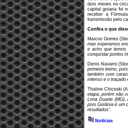
dois meses no circ
capital goiana foi
receber a Fórmul
transmissão pelo c
Confira o que diss
Marcos Gomes (Sto
mas esperamos enc
e acho que temos t
conquistar pontos i
Denis Navarro (Sto
primeiro treino, poi
também com caract
intenso e o traçado
Thaline Chicoski 
etapa, porém não c
Lima Duarte (MG), 
pois Goiânia é um 
resultados".
Notícias