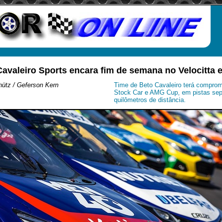
Cavaleiro Sports encara fim de semana no Velocitta 
ütz / Geferson Kern
Time de Beto Cavaleiro terá comprom
Stock Car e AMG Cup, em pistas sep
quilômetros de distância.