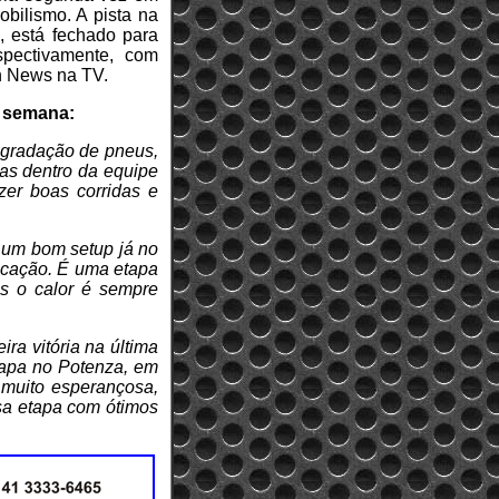
bilismo. A pista na
, está fechado para
pectivamente, com
n News na TV.
e semana:
degradação de pneus,
s dentro da equipe
zer boas corridas e
m um bom setup já no
ificação. É uma etapa
s o calor é sempre
a vitória na última
tapa no Potenza, em
 muito esperançosa,
sa etapa com ótimos