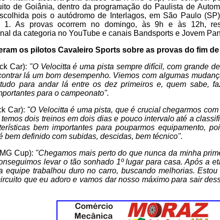
uito de Goiânia, dentro da programação do Paulista de Automo
 escolhida pois o autódromo de Interlagos, em São Paulo (SP)
a 1. As provas ocorrem no domingo, às 9h e às 12h, res
anal da categoria no YouTube e canais Bandsports e Jovem Pa
eram os pilotos Cavaleiro Sports sobre as provas do fim d
ck Car):
"O Velocitta é uma pista sempre difícil, com grande 
ontrar lá um bom desempenho. Viemos com algumas mudança
udo para andar lá entre os dez primeiros e, quem sabe, fa
mportantes para o campeonato".
ck Car):
"O Velocitta é uma pista, que é crucial chegarmos co
s temos dois treinos em dois dias e pouco intervalo até a class
erísticas bem importantes para pouparmos equipamento, poi
 é bem definido com subidas, descidas, bem técnico".
(AMG Cup):
"Chegamos mais perto do que nunca da minha primeir
onseguimos levar o tão sonhado 1º lugar para casa. Após a e
a equipe trabalhou duro no carro, buscando melhorias. Estou
circuito que eu adoro e vamos dar nosso máximo para sair des