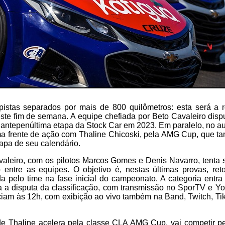
pistas separados por mais de 800 quilômetros: esta será a 
ste fim de semana. A equipe chefiada por Beto Cavaleiro dispu
 antepenúltima etapa da Stock Car em 2023. Em paralelo, no a
ma frente de ação com Thaline Chicoski, pela AMG Cup, que t
apa de seu calendário.
aleiro, com os pilotos Marcos Gomes e Denis Navarro, tenta 
o entre as equipes. O objetivo é, nestas últimas provas, re
a pelo time na fase inicial do campeonato. A categoria entr
ra a disputa da classificação, com transmissão no SporTV e 
niciam às 12h, com exibição ao vivo também na Band, Twitch, Ti
e Thaline acelera pela classe CLA AMG Cup, vai competir p