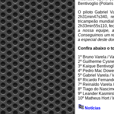
Bentivoglio (Polari
O piloto Gabriel 
2h31min47s340, re
tricampeão mundial 
2h33min55s110, fech
a nossa equipe, a
Conseguimos um resu
a especial deste d
Confira abaixo o t
1º Bruno Varela / 
2º Guilherme Cysne
3º Kaique Bentivog
4º Pedro Mac Dowel
5º Gabriel Varela 
6º Ricardo Fernand
7º Reinaldo Varela
8º Tiago do Nascim
9º Leander Kasmirs
10º Matheus Hort /
Notícias