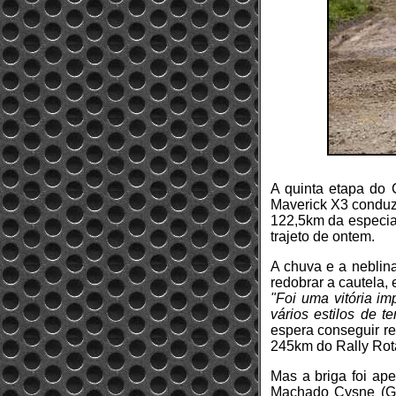
A quinta etapa do 
Maverick X3 conduz
122,5km da especia
trajeto de ontem.
A chuva e a neblin
redobrar a cautela, 
"Foi uma vitória im
vários estilos de t
espera conseguir re
245km do Rally Rot
Mas a briga foi ap
Machado Cysne (GC