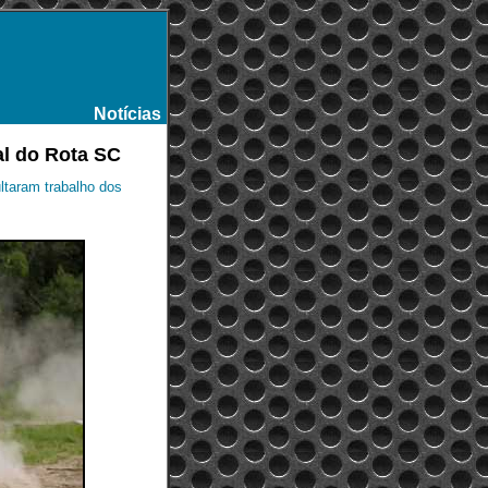
Notícias
-
al do Rota SC
ltaram trabalho dos