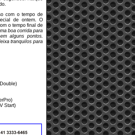
do.
rso com o tempo de
pecial de ontem. O
com o tempo final de
uma boa corrida para
 em alguns pontos.
eixa tranquilos para
 Double)
erPro)
 Start)