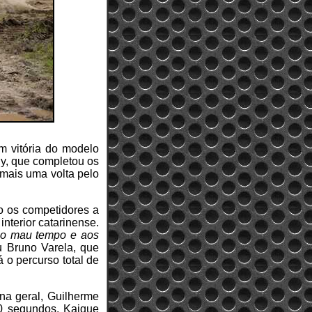
m vitória do modelo
y, que completou os
mais uma volta pelo
o os competidores a
interior catarinense.
o ao mau tempo e aos
u Bruno Varela, que
 o percurso total de
na geral, Guilherme
0 segundos. Kaique