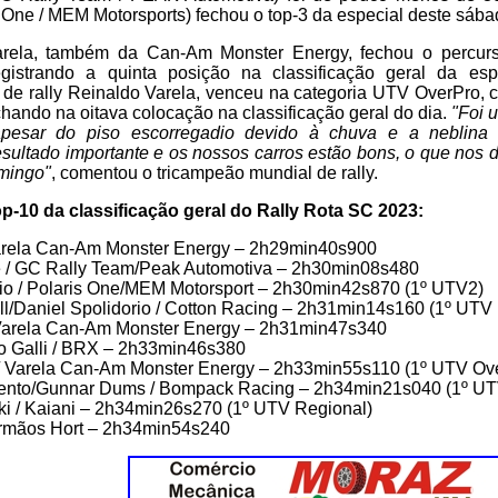
s One / MEM Motorsports) fechou o top-3 da especial deste sába
Varela, também da Can-Am Monster Energy, fechou o percu
gistrando a quinta posição na classificação geral da es
de rally Reinaldo Varela, venceu na categoria UTV OverPro, 
ando na oitava colocação na classificação geral do dia.
"Foi 
pesar do piso escorregadio devido à chuva e a neblina
ltado importante e os nossos carros estão bons, o que nos d
omingo"
, comentou o tricampeão mundial de rally.
op-10 da classificação geral do Rally Rota SC 2023:
Varela Can-Am Monster Energy – 2h29min40s900
 / GC Rally Team/Peak Automotiva – 2h30min08s480
lio / Polaris One/MEM Motorsport – 2h30min42s870 (1º UTV2)
l/Daniel Spolidorio / Cotton Racing – 2h31min14s160 (1º UTV
/ Varela Can-Am Monster Energy – 2h31min47s340
o Galli / BRX – 2h33min46s380
 / Varela Can-Am Monster Energy – 2h33min55s110 (1º UTV Ov
ento/Gunnar Dums / Bompack Racing – 2h34min21s040 (1º UTV
ki / Kaiani – 2h34min26s270 (1º UTV Regional)
 Irmãos Hort – 2h34min54s240