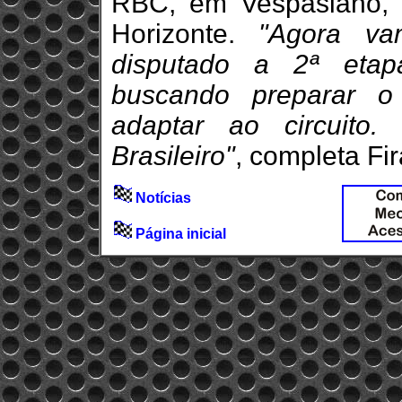
RBC, em Vespasiano, r
Horizonte.
"Agora v
disputado a 2ª etap
buscando preparar o
adaptar ao circuito
Brasileiro"
, completa Fi
Notícias
Página inicial