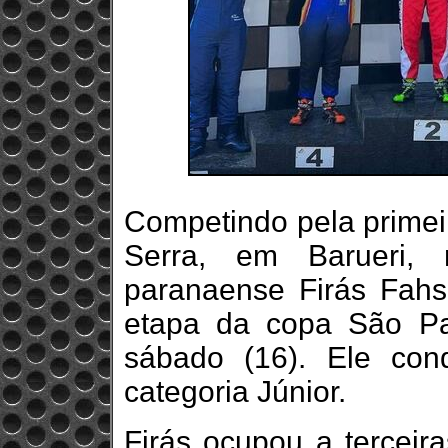
Competindo pela primei
Serra, em Barueri,
paranaense Firás Fahs
etapa da copa São Pau
sábado (16). Ele con
categoria Júnior.
Firás ocupou a terceira