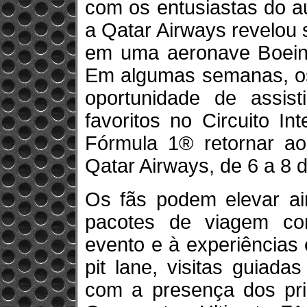
com os entusiastas do a
a Qatar Airways revelou
em uma aeronave Boein
Em algumas semanas, os 
oportunidade de assist
favoritos no Circuito In
Fórmula 1® retornar a
Qatar Airways, de 6 a 8 
Os fãs podem elevar ai
pacotes de viagem co
evento e à experiências
pit lane, visitas guiada
com a presença dos prin