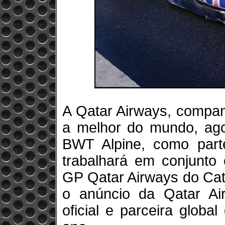
A Qatar Airways, compan
a melhor do mundo, agor
BWT Alpine, como part
trabalhará em conjunto
GP Qatar Airways do Cat
o anúncio da Qatar A
oficial e parceira globa