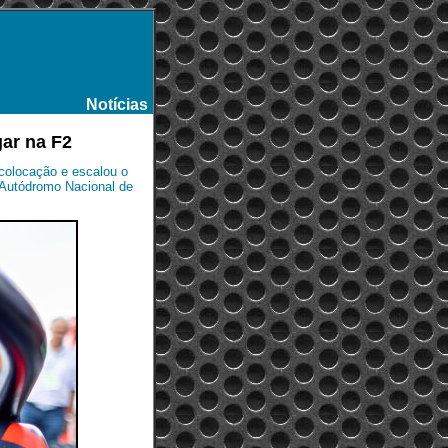
Notícias
-
gar na F2
ª colocação e escalou o
 Autódromo Nacional de