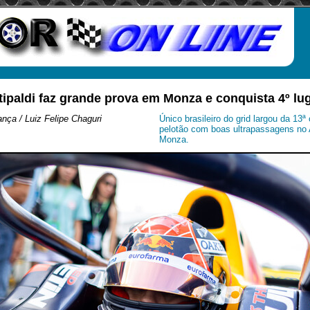
tipaldi faz grande prova em Monza e conquista 4º lu
nça / Luiz Felipe Chaguri
Único brasileiro do grid largou da 13
pelotão com boas ultrapassagens no
Monza.