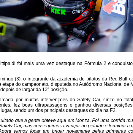
Fittipaldi foi mais uma vez destaque na Fórmula 2 e conquist
ingo (3), o integrante da academia de pilotos da Red Bull 
a etapa do campeonato, disputada no Autódromo Nacional de M
 depois de largar da 13ª posição.
cada por muitas intervenções do Safety Car, cinco no total,
ntes, fez boas ultrapassagens e ganhou diversas posições. N
 lugar, sendo um dos principais destaques do dia na F2.
esultado que a gente obteve aqui em Monza. Foi uma corrida m
Safety Car, mas conseguimos avançar no pelotão e terminar a
 Agora vamos focar em brigar novamente pelas primeiras c