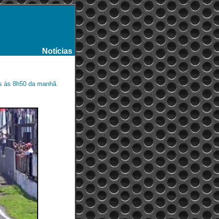
Notícias
-
as às 8h50 da manhã.