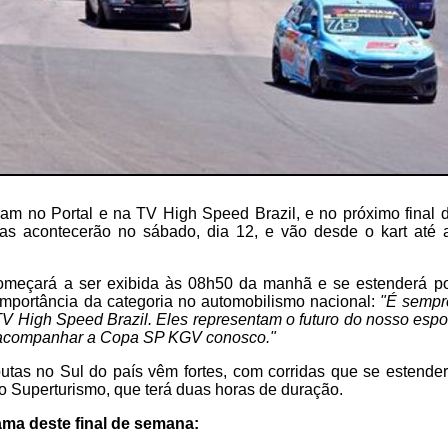
ram no Portal e na TV High Speed Brazil, e no próximo final
utas acontecerão no sábado, dia 12, e vão desde o kart até
eçará a ser exibida às 08h50 da manhã e se estenderá por
importância da categoria no automobilismo nacional:
"É sempr
 TV High Speed Brazil. Eles representam o futuro do nosso espor
 acompanhar a Copa SP KGV conosco."
utas no Sul do país vêm fortes, com corridas que se estende
 Superturismo, que terá duas horas de duração.
ama deste final de semana: