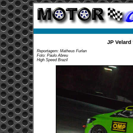
JP Velard
Reportagem: Matheus Furlan
Foto: Paulo Abreu
High Speed Brazil