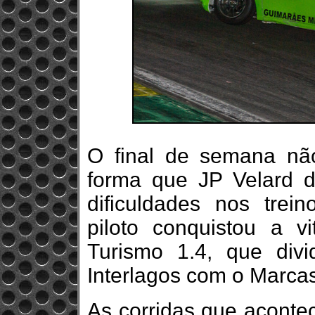
O final de semana n
forma que JP Velard d
dificuldades nos trein
piloto conquistou a vi
Turismo 1.4, que div
Interlagos com o Marca
As corridas que acontec