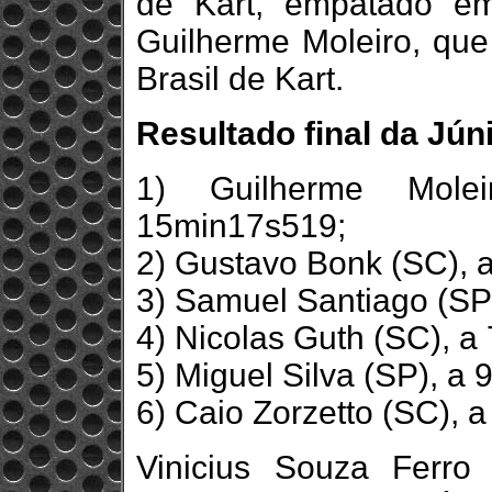
de Kart, empatado e
Guilherme Moleiro, qu
Brasil de Kart.
Resultado final da Jún
1) Guilherme Mole
15min17s519;
2) Gustavo Bonk (SC), 
3) Samuel Santiago (SP
4) Nicolas Guth (SC), a
5) Miguel Silva (SP), a 
6) Caio Zorzetto (SC), 
Vinicius Souza Ferr