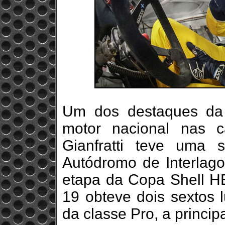
Um dos destaques da
motor nacional nas c
Gianfratti teve uma s
Autódromo de Interlagos
etapa da Copa Shell HB
19 obteve dois sextos 
da classe Pro, a princi