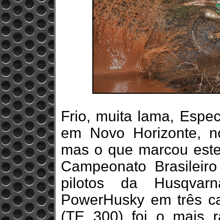
Frio, muita lama, Espec
em Novo Horizonte, no
mas o que marcou este
Campeonato Brasileiro
pilotos da Husqvar
PowerHusky em três ca
(TE 300) foi o mais 