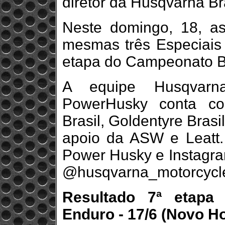
diretor da Husqvarna Bra
Neste domingo, 18, a
mesmas três Especiais 
etapa do Campeonato Br
A equipe Husqvarn
PowerHusky conta co
Brasil, Goldentyre Bras
apoio da ASW e Leatt.
Power Husky e Instagr
@husqvarna_motorcycl
Resultado 7ª etapa 
Enduro - 17/6 (Novo Ho