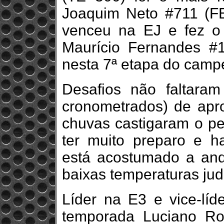
Joaquim Neto #711 (F
venceu na EJ e fez o
Maurício Fernandes #
nesta 7ª etapa do camp
Desafios não faltaram
cronometrados) de ap
chuvas castigaram o per
ter muito preparo e h
está acostumado a an
baixas temperaturas jud
Líder na E3 e vice-líd
temporada Luciano R