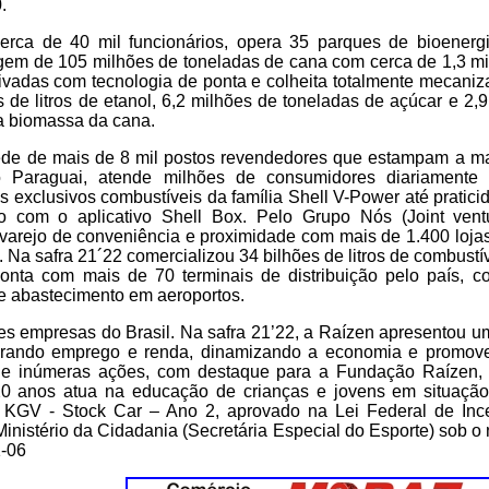
.
rca de 40 mil funcionários, opera 35 parques de bioenerg
gem de 105 milhões de toneladas de cana com cerca de 1,3 mi
tivadas com tecnologia de ponta e colheita totalmente mecaniz
s de litros de etanol, 6,2 milhões de toneladas de açúcar e 2
da biomassa da cana.
de de mais de 8 mil postos revendedores que estampam a mar
 Paraguai, atende milhões de consumidores diariamente
 exclusivos combustíveis da família Shell V-Power até pratici
o com o aplicativo Shell Box. Pelo Grupo Nós (Joint ve
varejo de conveniência e proximidade com mais de 1.400 loja
a safra 21´22 comercializou 34 bilhões de litros de combustí
 conta com mais de 70 terminais de distribuição pelo país,
e abastecimento em aeroportos.
es empresas do Brasil. Na safra 21’22, a Raízen apresentou um
erando emprego e renda, dinamizando a economia e promove
de inúmeras ações, com destaque para a Fundação Raízen, i
20 anos atua na educação de crianças e jovens em situação
e KGV - Stock Car – Ano 2, aprovado na Lei Federal de Inc
 Ministério da Cidadania (Secretária Especial do Esporte) sob 
-06