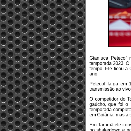
Gianluca Petecof r
temporada 2023. O p
tempo. Ele ficou a
ano.
Petecof larga em 1
transmissão ao vivo
O competidor do To
gaúcho, que foi o 
temporada completa 
em Goiânia, mas a s
Em Tarumã ele cons
no shakedown e no 