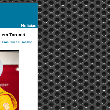
Notícias
-
6º em Tarumã
ll Time tem seu melhor