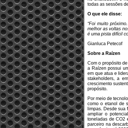
todas as sessões d
O que ele disse:
“Foi muito próximo
melhor as voltas no
é uma pista difícil
Gianluca Petecof
Sobre a Raízen
Com o propósito de 
a Raízen possui um
em que atua e lider
stakeholders, a e
crescimento sustent
propósito.
Por meio de tecnolo
como o etanol de s
limpas. Desde sua 
ampliar o potenci
toneladas de CO2 e
parceiro na descar