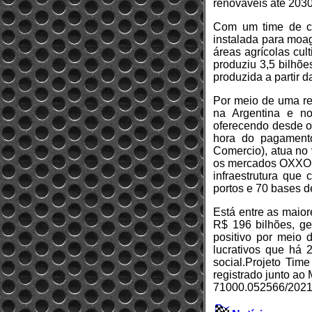
renováveis até 2030
Com um time de ce
instalada para moa
áreas agrícolas cul
produziu 3,5 bilhõe
produzida a partir 
Por meio de uma re
na Argentina e no
oferecendo desde os
hora do pagament
Comercio), atua no 
os mercados OXXO. N
infraestrutura que
portos e 70 bases d
Está entre as maior
R$ 196 bilhões, g
positivo por meio 
lucrativos que há 
social.Projeto Tim
registrado junto ao
71000.052566/2021