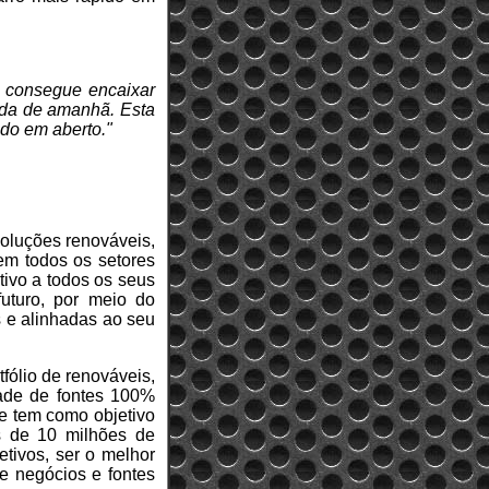
m consegue encaixar
rida de amanhã. Esta
udo em aberto."
soluções renováveis,
em todos os setores
tivo a todos os seus
uturo, por meio do
s e alinhadas ao seu
fólio de renováveis,
dade de fontes 100%
e tem como objetivo
s de 10 milhões de
tivos, ser o melhor
e negócios e fontes