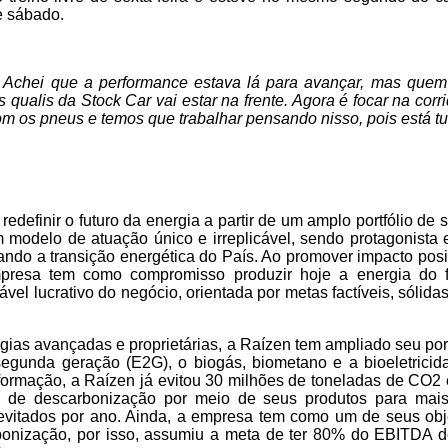
e sábado.
. Achei que a performance estava lá para avançar, mas que
s qualis da Stock Car vai estar na frente. Agora é focar na cor
 com os pneus e temos que trabalhar pensando nisso, pois está t
redefinir o futuro da energia a partir de um amplo portfólio de 
 modelo de atuação único e irreplicável, sendo protagonista 
ando a transição energética do País. Ao promover impacto posi
mpresa tem como compromisso produzir hoje a energia do f
ável lucrativo do negócio, orientada por metas factíveis, sólida
gias avançadas e proprietárias, a Raízen tem ampliado seu port
egunda geração (E2G), o biogás, biometano e a bioeletrici
formação, a Raízen já evitou 30 milhões de toneladas de CO2 
al de descarbonização por meio de seus produtos para mai
vitados por ano. Ainda, a empresa tem como um de seus obje
bonização, por isso, assumiu a meta de ter 80% do EBITDA d