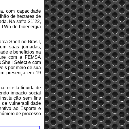
ia, com capacidade
lhão de hectares de
ada. Na safra 21´22,
,9 TWh de bioenergia
ca Shell no Brasil,
 em suas jornadas,
dade e benefícios na
nture com a FEMSA
s Shell Select e com
veis por meio de sua
 com presença em 19
a receita líquida de
ndo impacto social
nstituição sem fins
 de vulnerabilidade
entivo ao Esporte e
o número de processo