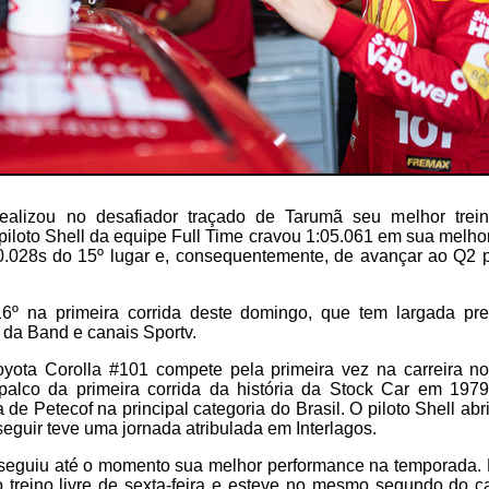
ealizou no desafiador traçado de Tarumã seu melhor treino
iloto Shell da equipe Full Time cravou 1:05.061 em sua melho
 0.028s do 15º lugar e, consequentemente, de avançar ao Q2 p
6º na primeira corrida deste domingo, que tem largada pr
 da Band e canais Sportv.
yota Corolla #101 compete pela primeira vez na carreira no
palco da primeira corrida da história da Stock Car em 1979
de Petecof na principal categoria do Brasil. O piloto Shell ab
eguir teve uma jornada atribulada em Interlagos.
eguiu até o momento sua melhor performance na temporada. 
treino livre de sexta-feira e esteve no mesmo segundo do c