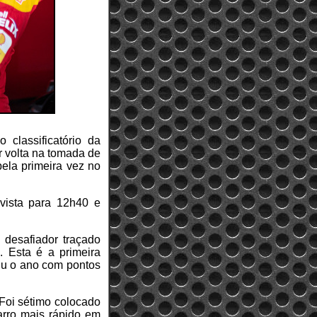
 classificatório da
r volta na tomada de
ela primeira vez no
evista para 12h40 e
 desafiador traçado
. Esta é a primeira
riu o ano com pontos
Foi sétimo colocado
arro mais rápido em