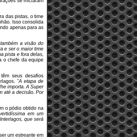
arações se iniciaram
a das pistas, o time
nhão. Isso consolida
dendo apenas para as
e também a visão do
a e ser o maior time
 pista e fora delas,
a o chefe da equipe
 têm seus desafios
rlagos.
"A etapa de
he importa. A Super
m até a decisão. Por
om o pódio obtido na
vertidíssima em um
Interlagos, que será
 ser um estreante em