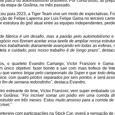
pal palco do automobilismo brasileiro. Por conta disso, as prep
 da etapa de Goiânia, no mês passado.
eu para 2023, a Tiger Team vive um misto de expectativas. For
ição de Felipe Lapenna por Luis Felipe Gama no terceiro cami
r estrutura do grid atual entre as equipes independentes, per
de fábrica é um desafio, mas a paixão pelo automobilismo 
ócio nos fizeram aceitar essa tarefa de ampliar nossa estrutur
os trabalhando diariamente avançando em todas as esferas, na
ela e cuidado, pois nosso trabalho é de longo prazo"
, destac
tos, o quarteto Evandro Camargo, Victor Franzoni e Gama
m único objetivo: fazer bonito e sair com mais trofeus de Inte
u que vamos brigar pelo campeonato da Super e que todo detal
oice, com quatro pilotos separados por seis pontos, e será assi
um fim de semana redondinho"
, destaca Evandro.
tro estreante do time, Victor Franzoni, vem super embalado c
m Goiânia:
"Foi incrível somar um pódio em uma corrida di
truído em três meses. Estou muito ansioso para a corrida de 
rível."
eterano com participações na Stock Car, viverá a sensação de