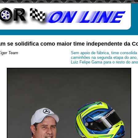
am se solidifica como maior time independente da C
Tiger Team
Sem apoio de fábrica, time consolida 
caminhões na segunda etapa do ano, 
Luiz Felipe Gama para o resto do ano