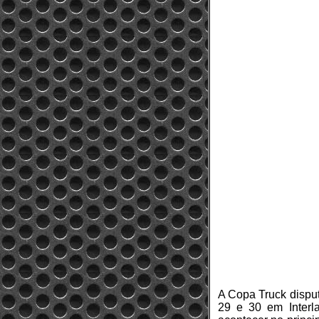
A Copa Truck disput
29 e 30 em Interla