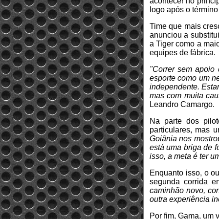
acontecer no princi
logo após o término
Time que mais cresc
anunciou a substitu
a Tiger como a maio
equipes de fábrica.
"Correr sem apoio 
esporte como um neg
independente. Estam
mas com muita caut
Leandro Camargo.
Na parte dos pilo
particulares, mas u
Goiânia nos mostro
está uma briga de f
isso, a meta é ter 
Enquanto isso, o ou
segunda corrida e
caminhão novo, cons
outra experiência inc
Por fim, Gama, um v