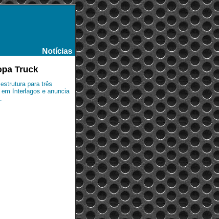
Notícias
-
opa Truck
estrutura para três
em Interlagos e anuncia
.