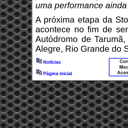
uma performance ainda
A próxima etapa da St
acontece no fim de s
Autódromo de Tarumã,
Alegre, Rio Grande do S
Notícias
Página inicial