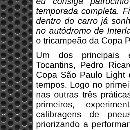
eu consiga patrocíni
temporada completa. Fi
dentro do carro já son
no autódromo de Interl
o tricampeão da Copa P
Um dos principais 
Tocantins, Pedro Ricar
Copa São Paulo Light d
tempos. Logo no primeir
nas outras três prática
primeiros, experime
calibragens de pneu
priorizando a performa