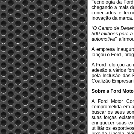
Tecnologia da Ford
chegando a mais de 
conectados e tecn
inovação da marca.
“O Centro de Desen
500 milhões para a 
automotiva”
, afirmou
A empresa inauguro
lançou o Ford
, pro
A Ford reforçou ao
adesão a vários fó
pela Inclusão das
Coalizão Empresari
Sobre a Ford Mot
A Ford Motor Com
comprometida em aj
buscar os seus son
suas forças existe
enriquecer suas ex
utilitários esporti
luxo da Lincoln, al