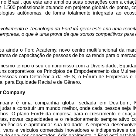
 no Brasil, que este ano ampliou suas operações com a criaç
1.500 profissionais atuando em projetos globais de ponta, co
ologias autônomas, de forma totalmente integrada ao ecos
volvimento e Tecnologia da Ford irá gerar este ano uma recei
empresa, o que é uma prova de que somos competitivos para e
.
u ainda o Ford Academy, novo centro multifuncional da ma
grama de capacitação de pessoas de baixa renda para o mercad
 mesmo tempo o seu compromisso com a Diversidade, Equida
runs corporativos: os Princípios de Empoderamento das Mulhe
 Pessoas com Deficiência da REIS, o Fórum de Empresas e D
al para Equidade Racial e de Gênero.
or Company
pany é uma companhia global sediada em Dearborn, M
udar a construir um mundo melhor, onde cada pessoa seja li
hos. O plano Ford+ da empresa para o crescimento e criaçã
ntes, novas capacidades e o relacionamento sempre ativo c
periências e aprofundar sua lealdade. A empresa desenvolve
vos, vans e veículos comerciais inovadores e indispensáveis d
ém de serviços conectados. Adicionalmente, a Ford está estab