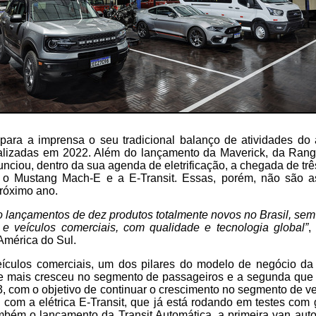
para a imprensa o seu tradicional balanço de atividades do
ealizadas em 2022. Além do lançamento da Maverick, da Rang
nciou, dentro da sua agenda de eletrificação, a chegada de tr
, o Mustang Mach-E e a E-Transit. Essas, porém, não são a
róximo ano.
 lançamentos de dez produtos totalmente novos no Brasil, sem
 veículos comerciais, com qualidade e tecnologia global”
,
América do Sul.
culos comerciais, um dos pilares do modelo de negócio da
que mais cresceu no segmento de passageiros e a segunda que
, com o objetivo de continuar o crescimento no segmento de ve
 com a elétrica E-Transit, que já está rodando em testes com 
mbém o lançamento da Transit Automática, a primeira van aut