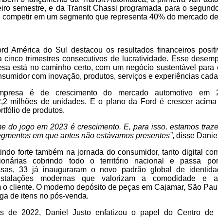
iro semestre, e da Transit Chassi programada para o segund
rd competir em um segmento que representa 40% do mercado de
rd América do Sul destacou os resultados financeiros posi
a cinco trimestres consecutivos de lucratividade. Esse desem
sa está no caminho certo, com um negócio sustentável para c
nsumidor com inovação, produtos, serviços e experiências cada
mpresa é de crescimento do mercado automotivo em 
,2 milhões de unidades. E o plano da Ford é crescer acim
tfólio de produtos.
me do jogo em 2023 é crescimento. E, para isso, estamos traz
egmentos em que antes não estávamos presentes”
, disse Danie
indo forte também na jornada do consumidor, tanto digital c
ionárias cobrindo todo o território nacional e passa p
sas, 33 já inauguraram o novo padrão global de identid
nstalações modernas que valorizam a comodidade e a
 o cliente. O moderno depósito de peças em Cajamar, São Paul
ega de itens no pós-venda.
as de 2022, Daniel Justo enfatizou o papel do Centro de