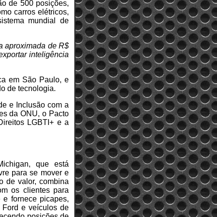
ão de 500 posições,
mo carros elétricos,
sistema mundial de
ta aproximada de R$
xportar inteligência
rca em São Paulo, e
o de tecnologia.
de e Inclusão com a
res da ONU, o Pacto
ireitos LGBTI+ e a
ichigan, que está
vre para se mover e
o de valor, combina
om os clientes para
 e fornece picapes,
a Ford e veículos de
elecendo posições de