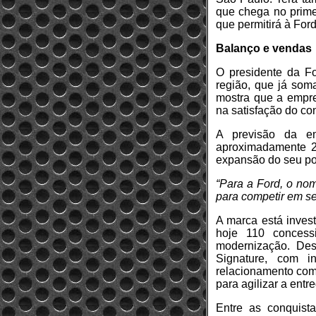
que chega no prime
que permitirá à Fo
Balanço e vendas
O presidente da Fo
região, que já som
mostra que a empre
na satisfação do co
A previsão da e
aproximadamente 2
expansão do seu por
“Para a Ford, o no
para competir em s
A marca está invest
hoje 110 concess
modernização. Des
Signature, com i
relacionamento com
para agilizar a entr
Entre as conquist