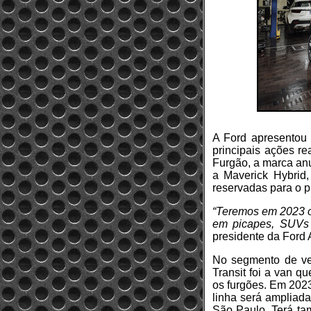
A Ford apresentou 
principais ações r
Furgão, a marca anu
a Maverick Hybrid
reservadas para o p
“Teremos em 2023 o
em picapes, SUVs e
presidente da Ford 
No segmento de veí
Transit foi a van 
os furgões. Em 2023
linha será ampliada
São Paulo. Terá ta