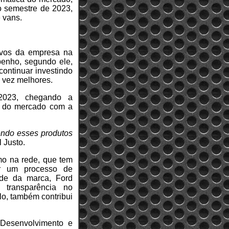
o semestre de 2023,
 vans.
tivos da empresa na
penho, segundo ele,
ontinuar investindo
 vez melhores.
2023, chegando a
a do mercado com a
endo esses produtos
l Justo.
omo na rede, que tem
or um processo de
ade da marca, Ford
 transparência no
o, também contribui
 Desenvolvimento e